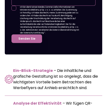
Ich bin damit einverstanden, kommerzielle Informationen von
MinisterstwoReklamy.pl Sp. z o. o. zu erhalten. Die Zustimmung
ist freiwillig. Ich habe das Recht, meine Zustimmung jederzeit zu
widerrufen. Ich habe das Recht auf Auskunft, Berichtigung,
Löschung oder Einschränkung der Verarbeitung, das Recht auf
Widerspruch, das Recht auf Beschwerde bei einer
Aufsichtsbehörde oder auf Datenübertragbarkeit. Der für die
Verarbeitung Verantwortliche ist MinisterstwoReklamy.pl Sp. z o.
o. Der Administrator verarbeitet die Daten in Übereinstimmung mit
der Datenschutzerklärung
*.
Senden Sie
Ein-Blick-Strategie
– Die inhaltliche und
grafische Gestaltung ist so angelegt, dass die
wichtigsten Vorteile beim Betrachten des
Werbeflyers auf Anhieb ersichtlich sind.
Analyse der Effektivität
– Wir fügen QR-