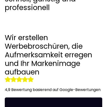
professionell
Linkaufbau
LinkedIn-Anzeigen
Übersetzung von Websites un
Werbekleidung
r tools
NAP-Visitenkarten
Allegro-Anzeigen
Ein Online Shop für Sie gemac
Audyt SEO
Umgang mit sozialen Medien
Server-Verwaltung
Wir erstellen
Optymalizacja SEO
Remarketing
Werbebroschüren, die
Aufmerksamkeit erregen
und Ihr Markenimage
aufbauen
4,9 Bewertung basierend auf Google-Bewertungen