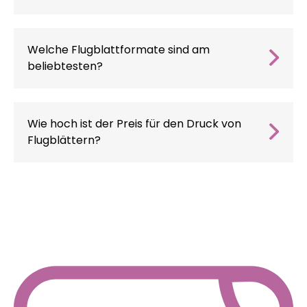
Wir schlagen vor, messbare Lösungen zu
implementieren, wie z. B. QR-Codes auf dem
Flugblatt, E-Coupons, um die Konversionen zu
Welche Flugblattformate sind am
verfolgen.
beliebtesten?
Die gebräuchlichsten Formate sind A5 und A6,
die bequem zu verteilen und für die Empfänger
leicht zu lesen sind, aber wir sind auch in der
Wie hoch ist der Preis für den Druck von
Lage, Werbeprospekte in nicht
Flugblättern?
standardisierten Formaten zu gestalten.
Wie hoch ist der Preis für den Druck von
Flugblättern?