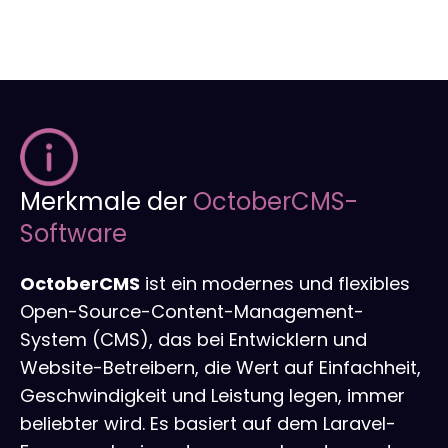
Linkaufbau
LinkedIn-Anzeigen
Übersetzung von Websites un
Werbekleidung
r tools
NAP-Visitenkarten
Allegro-Anzeigen
Ein Online Shop für Sie gemac
Audyt SEO
Umgang mit sozialen Medien
Server-Verwaltung
Optymalizacja SEO
Remarketing
Merkmale der
OctoberCMS-
Software
OctoberCMS
ist ein modernes und flexibles
Open-Source-Content-Management-
System (CMS), das bei Entwicklern und
Website-Betreibern, die Wert auf Einfachheit,
Geschwindigkeit und Leistung legen, immer
beliebter wird. Es basiert auf dem Laravel-