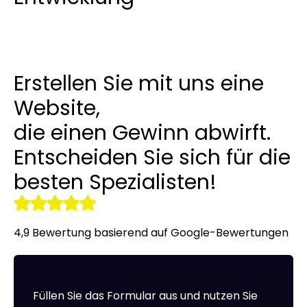
Linkaufbau
LinkedIn-Anzeigen
Übersetzung von Websites un
Werbekleidung
r tools
NAP-Visitenkarten
Allegro-Anzeigen
Ein Online Shop für Sie gemac
Erstellen Sie mit uns eine
Audyt SEO
Umgang mit sozialen Medien
Server-Verwaltung
Website,
Optymalizacja SEO
Remarketing
die einen Gewinn abwirft.
Entscheiden Sie sich für die
besten Spezialisten!
4,9 Bewertung basierend auf Google-Bewertungen
Füllen Sie das Formular aus und nutzen Sie