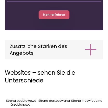
Mehr erfahren
Zusätzliche Stärken des
Angebots
Implementierung des Google Consent
Mode v2 – kostenlos (Cookies).
Websites – sehen Sie die
Einsatz des Analyseinstruments GA4, GSC.
Unterschiede
Website mit einem benutzerfreundlichen
CMS.
Strona podstawowa
Strona dostosowana
Strona indywidualna
Die Website ist zu 100 Prozent SEO-fähig
(szablonowa)