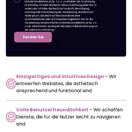
MinisterstwoReklamy.pl Sp. z o. o. zu erhalten. Die Zustimmung
ist freiwillig. Ich habe das Recht, meine Zustimmung jederzeit zu
widerrufen. Ich habe das Recht auf Auskunft, Berichtigung,
Löschung oder Einschränkung der Verarbeitung, das Recht auf
Widerspruch, das Recht auf Beschwerde bei einer
Aufsichtsbehörde oder auf Datenübertragbarkeit. Der für die
Verarbeitung Verantwortliche ist MinisterstwoReklamy.pl Sp. z o.
o. Der Administrator verarbeitet die Daten in Übereinstimmung mit
der Datenschutzerklärung
*.
Senden Sie
Einzigartiges und intuitives Design
– Wir
entwerfen Websites, die ästhetisch
ansprechend und funktional sind
Volle Benutzerfreundlichkeit
– Wir schaffen
Dienste, die für die Nutzer leicht zu navigieren
sind