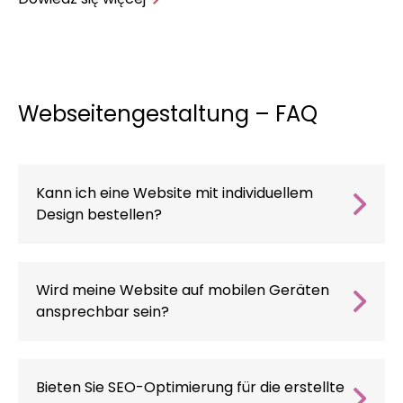
Do
Webseitengestaltung – FAQ
Kann ich eine Website mit individuellem
Design bestellen?
Ja, wir bieten eine vollständige
Personalisierung des Designs und passen es an
die spezifischen Bedürfnisse Ihres
Wird meine Website auf mobilen Geräten
Unternehmens und Ihrer Branche an, damit
ansprechbar sein?
die Website den Charakter Ihrer Marke
Ja, jede von uns erstellte Website ist für die
perfekt widerspiegelt.
Reaktionsfähigkeit optimiert, d. h. sie
funktioniert auf Computern, Tablets und
Bieten Sie SEO-Optimierung für die erstellte
Smartphones einwandfrei.