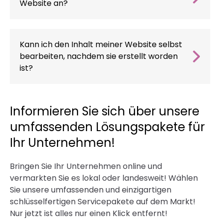
Website an?
Ja, jede Website wird unter Berücksichtigung
von SEO erstellt, um eine bessere Sichtbarkeit
in Suchmaschinen zu gewährleisten und SEO zu
Kann ich den Inhalt meiner Website selbst
unterstützen.
bearbeiten, nachdem sie erstellt worden
ist?
Ja, sobald Sie Ihre Website erstellt haben,
erhalten Sie Zugang zu einem
Administrationsbereich, in dem Sie Inhalte
Informieren Sie sich über unsere
leicht bearbeiten, neue Seiten hinzufügen oder
umfassenden Lösungspakete für
Informationen aktualisieren können.
Ihr Unternehmen!
Bringen Sie Ihr Unternehmen online und
vermarkten Sie es lokal oder landesweit! Wählen
Sie unsere umfassenden und einzigartigen
schlüsselfertigen Servicepakete auf dem Markt!
Nur jetzt ist alles nur einen Klick entfernt!