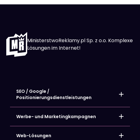
MinisterstwoReklamy.pl Sp. z o.o. Komplexe
Lösungen im Internet!
SEO / Google /
Positionierungsdienstleistungen
Lokale Positionierung – SEO-Seiten
Positionierung von Online-Shops
Werbe- und Marketingkampagnen
Positionierung der Website
Positionierung der Google My Business Card
Google Ads – Werbekampagnen
Facebook und Meta-Anzeigen
Web-Lösungen