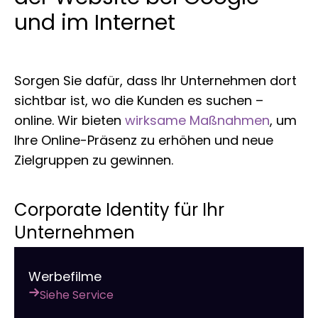
und im Internet
Linkaufbau
LinkedIn-Anzeigen
Übersetzung von Websites un
Werbekleidung
r tools
NAP-Visitenkarten
Allegro-Anzeigen
Ein Online Shop für Sie gemac
Sorgen Sie dafür, dass Ihr Unternehmen dort
Audyt SEO
Umgang mit sozialen Medien
Server-Verwaltung
sichtbar ist, wo die Kunden es suchen –
online. Wir bieten
wirksame Maßnahmen
, um
Optymalizacja SEO
Remarketing
Ihre Online-Präsenz zu erhöhen und neue
Zielgruppen zu gewinnen.
Corporate Identity für Ihr
Unternehmen
Werbefilme
Siehe Service