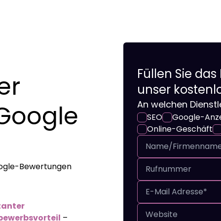
Füllen Sie das
er
unser kostenl
An welchen Dienstle
 Google
SEO
Google-Anz
Online-Geschäft
oogle-Bewertungen
tanter
ewerbsvorteil
–