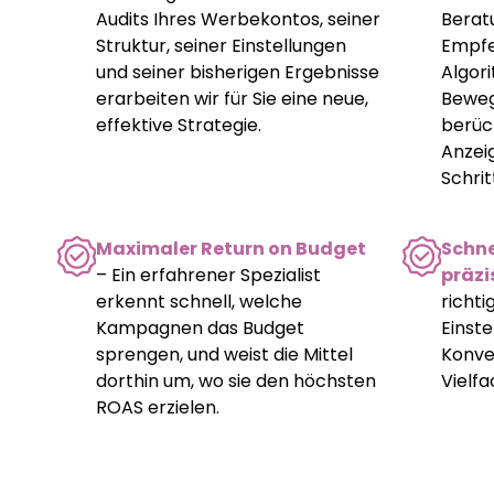
Audits Ihres Werbekontos, seiner
Berat
Struktur, seiner Einstellungen
Empfe
und seiner bisherigen Ergebnisse
Algor
erarbeiten wir für Sie eine neue,
Beweg
effektive Strategie.
berück
Anzei
Schrit
Maximaler Return on Budget
Schne
– Ein erfahrener Spezialist
präzi
erkennt schnell, welche
richt
Kampagnen das Budget
Einst
sprengen, und weist die Mittel
Konve
dorthin um, wo sie den höchsten
Vielf
ROAS erzielen.