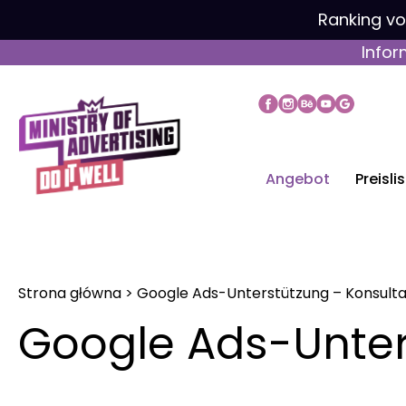
Zum
Ranking v
Inhalt
Infor
springen
Angebot
Preisli
Strona główna
>
Google Ads-Unterstützung – Konsulta
Google Ads-Unter