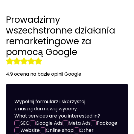
Audyt SEO
LinkedIn Ads
Site translation
Promotional clothing
Prowadzimy
r tools
Optymalizacja SEO
Remarketing
Creating online stores
wszechstronne działania
remarketingowe za
pomocą Google
4.9 ocena na bazie opinii Google
Wypełnij formularz i skorzystaj
z naszej darmowej wyceny.
What services are you interested in?
SEO
Google Ads
Meta Ads
Package
Website
Online shop
Other