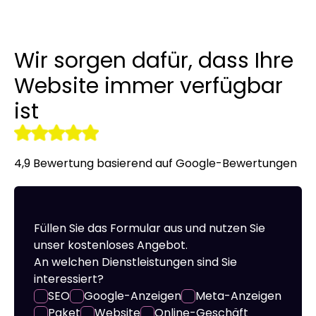
Linkaufbau
LinkedIn-Anzeigen
Übersetzung von Websites un
Werbekleidung
Wir sorgen dafür, dass Ihre
r tools
NAP-Visitenkarten
Allegro-Anzeigen
Ein Online Shop für Sie gemac
Website immer verfügbar
Audyt SEO
Umgang mit sozialen Medien
Server-Verwaltung
ist
Optymalizacja SEO
Remarketing
4,9 Bewertung basierend auf Google-Bewertungen
Füllen Sie das Formular aus und nutzen Sie
unser kostenloses Angebot.
An welchen Dienstleistungen sind Sie
interessiert?
SEO
Google-Anzeigen
Meta-Anzeigen
Paket
Website
Online-Geschäft