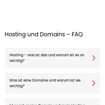
Hosting und Domains – FAQ
Hosting – was ist das und warum ist es so
wichtig?
Hosting
ist eine Dienstleistung, die es Ihnen
ermöglicht, die Daten Ihrer Website auf einem
Server zu speichern, so dass sie rund um die
Was ist eine Domäne und warum ist sie
Uhr im Internet verfügbar ist. Die Qualität des
wichtig?
Hostings bestimmt, wie schnell Ihre Website
Eine Domain
ist eine eindeutige Adresse, unter
lädt, wie stabil sie ist und wie sicher Ihre Daten
der Ihre Website aufgeführt ist, z. B.
sind. Wenn Sie sich für
Hosting und Domains
www.twojafirma.pl. Sie macht es den Nutzern