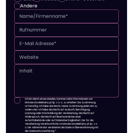
Andere
Ich bin damit einverstanden, kommerzielle Informationen von
MinisterstwoReklamy.pl Sp. z o. o. zu erhalten. Die Zustimmung
ist freiwillig. Ich habe das Recht, meine Zustimmung jederzeit zu
widerrufen. Ich habe das Recht auf Auskunft, Berichtigung,
Löschung oder Einschränkung der Verarbeitung, das Recht auf
Widerspruch, das Recht auf Beschwerde bei einer
Aufsichtsbehörde oder auf Datenübertragbarkeit. Der für die
Verarbeitung Verantwortliche ist MinisterstwoReklamy.pl Sp. z o.
o. Der Administrator verarbeitet die Daten in Übereinstimmung mit
der Datenschutzerklärung
*.