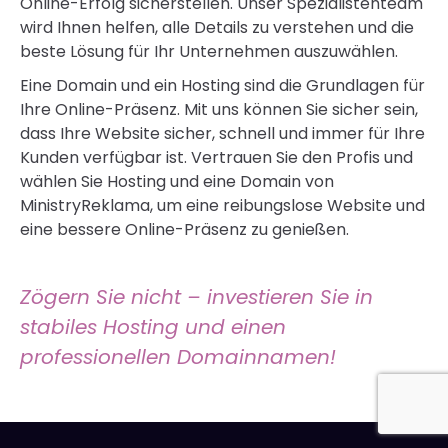
Details zu verstehen und die beste Lösung für Ihr
Unternehmen zu finden. Egal, ob Sie eine einfache
Domain und einfaches Hosting oder
fortschrittliches
SEO-Hosting
benötigen
,
wir
bieten Ihnen einen auf Ihre Anforderungen
zugeschnittenen Service. Setzen Sie sich mit uns in
Verbindung, und gemeinsam werden wir Ihren
Online-Erfolg sicherstellen. Unser Spezialistenteam
wird Ihnen helfen, alle Details zu verstehen und die
beste Lösung für Ihr Unternehmen auszuwählen.
Eine Domain und ein Hosting sind die Grundlagen für
Ihre Online-Präsenz. Mit uns können Sie sicher sein,
dass Ihre Website sicher, schnell und immer für Ihre
Kunden verfügbar ist. Vertrauen Sie den Profis und
wählen Sie Hosting und eine Domain von
MinistryReklama, um eine reibungslose Website und
eine bessere Online-Präsenz zu genießen.