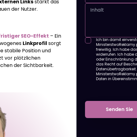
xternen Links
stärkt das
auen der Nutzer.
ristiger SEO-Effekt
– Ein
Ich bin damit einvers
ewogenes
Linkprofil
sorgt
MinisterstwoReklamy.pl
freiwillig. Ich habe d
ne stabile Position und
widerrufen. Ich habe 
t vor plötzlichen
oder Einschränkung d
das Recht auf Beschw
chen der Sichtbarkeit.
Datenübertragbarkeit. 
MinisterstwoReklamy.pl
Daten in Übereinsti
Senden Sie