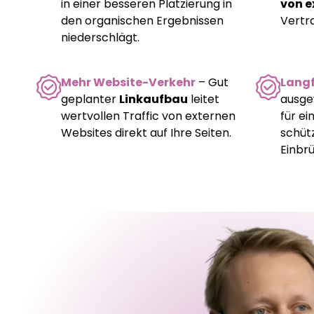
in einer besseren Platzierung in
von e
den organischen Ergebnissen
Vertr
niederschlägt.
Mehr Website-Verkehr
– Gut
Langf
geplanter
Linkaufbau
leitet
ausg
wertvollen Traffic von externen
für ei
Websites direkt auf Ihre Seiten.
schütz
Einbrü