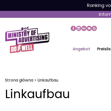
Zum
Ranking v
Inhalt
Infor
springen
Angebot
Preisli
Strona główna
>
Linkaufbau
Linkaufbau