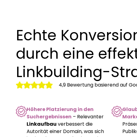
Echte Konversio
durch eine effek
Linkbuilding-Str
4,9 Bewertung basierend auf G
Höhere Platzierung in den
Glau
Suchergebnissen
– Relevanter
Mark
Linkaufbau
verbessert die
Präse
Autorität einer Domain, was sich
Publi