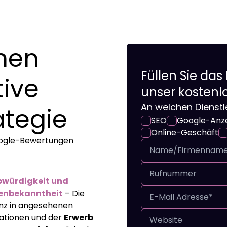
nen
Füllen Sie das
tive
unser kostenl
An welchen Dienstle
ategie
SEO
Google-Anz
Online-Geschäft
oogle-Bewertungen
bwürdigkeit und
enbekanntheit
– Die
nz in angesehenen
kationen und der
Erwerb