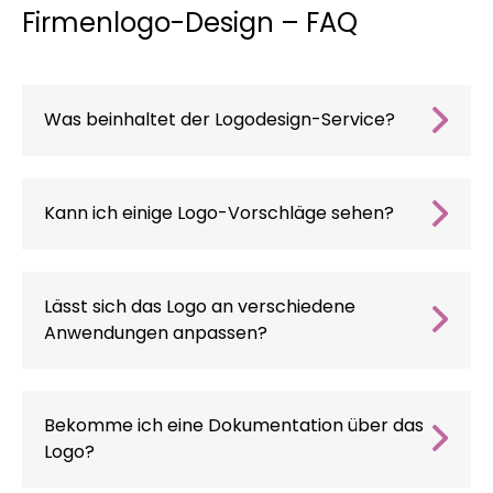
Firmenlogo-Design – FAQ
Was beinhaltet der Logodesign-Service?
Unser Service umfasst die individuelle
Gestaltung, die Veredelung zu Ihrer vollsten
Zufriedenheit, die Anpassung des Logos an
Kann ich einige Logo-Vorschläge sehen?
verschiedene Medien und die Übergabe von
Ja, Sie erhalten bis zu 5 erste Logovorschläge,
Copyright und Quelldateien.
die dann anhand Ihrer Kommentare verfeinert
werden.
Lässt sich das Logo an verschiedene
Anwendungen anpassen?
Ja, wir entwerfen das Logo so, dass es für alle
Verwendungszwecke geeignet ist,
einschließlich online, auf Drucksachen und
Bekomme ich eine Dokumentation über das
anderen Medien.
Logo?
Ja, Sie erhalten von uns ein Logobuch mit einer