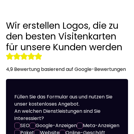
Linkaufbau
LinkedIn-Anzeigen
Übersetzung von Websites un
Werbekleidung
Wir erstellen Logos, die zu
r tools
NAP-Visitenkarten
Allegro-Anzeigen
Ein Online Shop für Sie gemac
den besten Visitenkarten
Audyt SEO
Umgang mit sozialen Medien
Server-Verwaltung
für unsere Kunden werden
Optymalizacja SEO
Remarketing
4,9 Bewertung basierend auf Google-Bewertungen
Füllen Sie das Formular aus und nutzen Sie
unser kostenloses Angebot.
An welchen Dienstleistungen sind Sie
interessiert?
SEO
Google-Anzeigen
Meta-Anzeigen
Paket
Website
Online-Geschäft