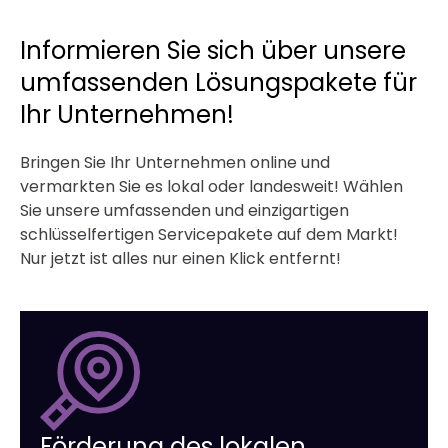
Beschreibung des Aufbaus, des Farbschemas,
der Typografie und der Regeln für die
Informieren Sie sich über unsere
Verwendung des Logos.
umfassenden Lösungspakete für
Ihr Unternehmen!
Bringen Sie Ihr Unternehmen online und
vermarkten Sie es lokal oder landesweit! Wählen
Sie unsere umfassenden und einzigartigen
schlüsselfertigen Servicepakete auf dem Markt!
Nur jetzt ist alles nur einen Klick entfernt!
Förderung des lokalen