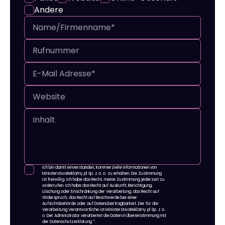
Andere
Ich bin damit einverstanden, kommerzielle Informationen von
MinisterstwoReklamy.pl Sp. z o. o. zu erhalten. Die Zustimmung
ist freiwillig. Ich habe das Recht, meine Zustimmung jederzeit zu
widerrufen. Ich habe das Recht auf Auskunft, Berichtigung,
Löschung oder Einschränkung der Verarbeitung, das Recht auf
Widerspruch, das Recht auf Beschwerde bei einer
Aufsichtsbehörde oder auf Datenübertragbarkeit. Der für die
Verarbeitung Verantwortliche ist MinisterstwoReklamy.pl Sp. z o.
o. Der Administrator verarbeitet die Daten in Übereinstimmung mit
der Datenschutzerklärung
*.