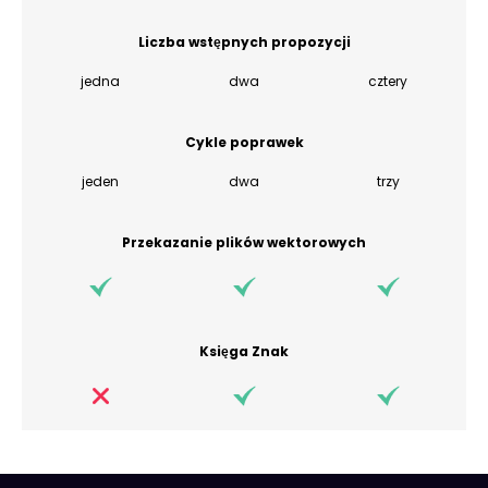
Liczba wstępnych propozycji
jedna
dwa
cztery
Cykle poprawek
jeden
dwa
trzy
Przekazanie plików wektorowych
Księga Znak