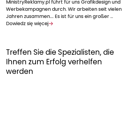
MinistryReklamy.pl führt für uns Grafikdesign und
Mi
Werbekampagnen durch. Wir arbeiten seit vielen
We
Jahren zusammen…. Es ist für uns ein großer …
Ja
Dowiedz się więcej
Do
Treffen Sie die Spezialisten, die
Ihnen zum Erfolg verhelfen
werden