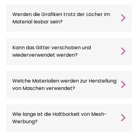
Werden die Grafiken trotz der Löcher im
Material lesbar sein?
Ja. Wir drucken mit einer Auflösung, die dem
Betrachtungsabstand entspricht;
Perforationen beeinträchtigen die Lesbarkeit
Kann das Gitter verschoben und
aus typischen Entfernungen nicht.
wiederverwendet werden?
Sofern die Installation wie empfohlen
durchgeführt wurde, kann das Banner
aufgerollt und an einem anderen Ort ohne
Welche Materialien werden zur Herstellung
Qualitätsverlust verwendet werden.
von Maschen verwendet?
Hochwertiges Polyester oder PVC für
Witterungsbeständigkeit.
Wie lange ist die Haltbarkeit von Mesh-
Werbung?
Unsere Maschennetze behalten die Intensität
der Drucke bis zu 12-18 Monate lang bei,