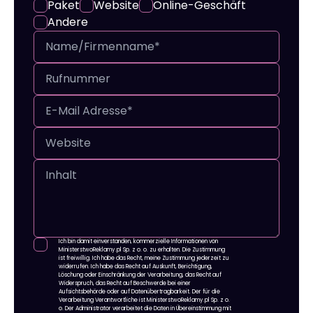
Paket
Website
Online-Geschäft
Andere
Ich bin damit einverstanden, kommerzielle Informationen von
MinisterstwoReklamy.pl Sp. z o. o. zu erhalten. Die Zustimmung
ist freiwillig. Ich habe das Recht, meine Zustimmung jederzeit zu
widerrufen. Ich habe das Recht auf Auskunft, Berichtigung,
Löschung oder Einschränkung der Verarbeitung, das Recht auf
Widerspruch, das Recht auf Beschwerde bei einer
Aufsichtsbehörde oder auf Datenübertragbarkeit. Der für die
Verarbeitung Verantwortliche ist MinisterstwoReklamy.pl Sp. z o.
o. Der Administrator verarbeitet die Daten in Übereinstimmung mit