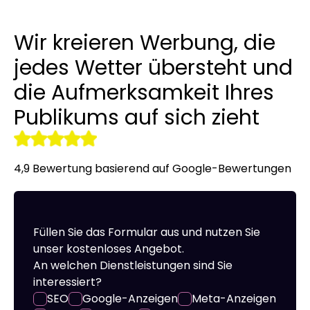
Linkaufbau
LinkedIn-Anzeigen
Übersetzung von Websites un
Werbekleidung
Wir kreieren Werbung, die
r tools
NAP-Visitenkarten
Allegro-Anzeigen
Ein Online Shop für Sie gemac
jedes Wetter übersteht und
die Aufmerksamkeit Ihres
Audyt SEO
Umgang mit sozialen Medien
Server-Verwaltung
Publikums auf sich zieht
Optymalizacja SEO
Remarketing
4,9 Bewertung basierend auf Google-Bewertungen
Füllen Sie das Formular aus und nutzen Sie
unser kostenloses Angebot.
An welchen Dienstleistungen sind Sie
interessiert?
SEO
Google-Anzeigen
Meta-Anzeigen