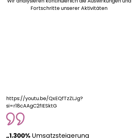
Wir analysieren kontinuierlich die Auswirkungen und
Fortschritte unserer Aktivitäten
https://youtu.be/QxEQfTzZLJg?
si=r18cAAgC2fIESktG
„1.300%
Umsatzsteigerung