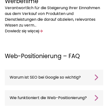
Werbefilme
F
Verantwortlich für die Steigerung Ihrer Einnahmen
Mi
aus dem Verkauf von Produkten und
We
Dienstleistungen die darauf abzielen, relevantes
Ja
Wissen zu verm…
Do
Dowiedz się więcej
Web-Positionierung – FAQ
Warum ist SEO bei Google so wichtig?
Google ist zweifellos die beliebteste
Suchmaschine der Welt, die täglich von
Milliarden von Menschen genutzt wird. Deshalb
Wie funktioniert die Web-Positionierung?
ist
Google SEO
so wichtig für jedes
Die Positionierung einer Website
besteht
Unternehmen, das sich einen Vorteil