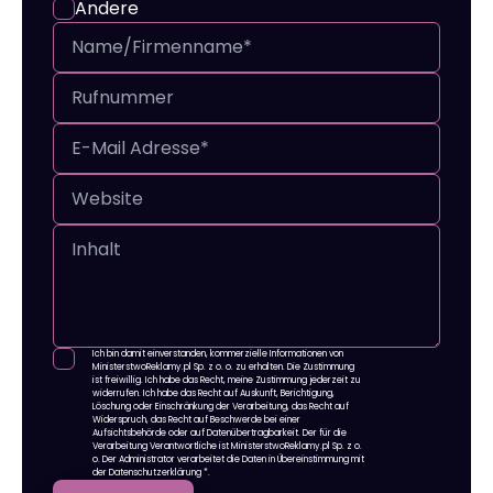
Andere
Ich bin damit einverstanden, kommerzielle Informationen von
MinisterstwoReklamy.pl Sp. z o. o. zu erhalten. Die Zustimmung
ist freiwillig. Ich habe das Recht, meine Zustimmung jederzeit zu
widerrufen. Ich habe das Recht auf Auskunft, Berichtigung,
Löschung oder Einschränkung der Verarbeitung, das Recht auf
Widerspruch, das Recht auf Beschwerde bei einer
Aufsichtsbehörde oder auf Datenübertragbarkeit. Der für die
Verarbeitung Verantwortliche ist MinisterstwoReklamy.pl Sp. z o.
o. Der Administrator verarbeitet die Daten in Übereinstimmung mit
der Datenschutzerklärung
*.