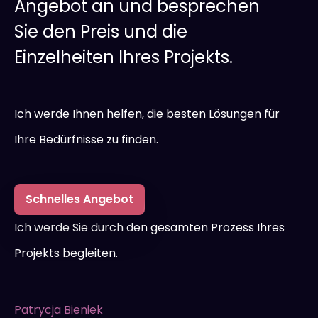
Angebot an und besprechen
Lieferung mit Backup-Instrumenten,
Sie den Preis und die
Karten und allem, was für den korrekten
Einzelheiten Ihres Projekts.
Betrieb der Website erforderlich ist
Bewertung der Website
Ich werde Ihnen helfen, die besten Lösungen für
Kosten für die Google-Lizenz
Ihre Bedürfnisse zu finden.
Schnelles Angebot
Ich werde Sie durch den gesamten Prozess Ihres
Projekts begleiten.
Patrycja Bieniek