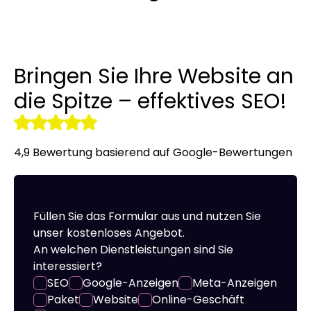
Linkaufbau
LinkedIn-Anzeigen
Übersetzung von Websites un
Werbekleidung
r tools
NAP-Visitenkarten
Allegro-Anzeigen
Ein Online Shop für Sie gemac
Bringen Sie Ihre Website an
Audyt SEO
Umgang mit sozialen Medien
Server-Verwaltung
die Spitze – effektives SEO!
Optymalizacja SEO
Remarketing
4,9 Bewertung basierend auf Google-Bewertungen
Füllen Sie das Formular aus und nutzen Sie
unser kostenloses Angebot.
An welchen Dienstleistungen sind Sie
interessiert?
SEO
Google-Anzeigen
Meta-Anzeigen
Paket
Website
Online-Geschäft