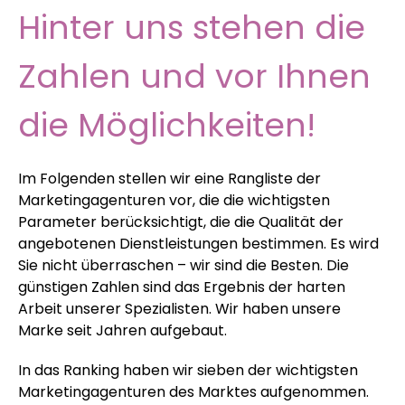
Hinter uns stehen die
Linkaufbau
LinkedIn-Anzeigen
Übersetzung von Websites un
Werbekleidung
Zahlen und vor Ihnen
r tools
NAP-Visitenkarten
Allegro-Anzeigen
Ein Online Shop für Sie gemac
die Möglichkeiten!
Audyt SEO
Umgang mit sozialen Medien
Server-Verwaltung
Optymalizacja SEO
Remarketing
Im Folgenden stellen wir eine Rangliste der
Marketingagenturen vor, die die wichtigsten
Parameter berücksichtigt, die die Qualität der
angebotenen Dienstleistungen bestimmen. Es wird
Sie nicht überraschen – wir sind die Besten. Die
günstigen Zahlen sind das Ergebnis der harten
Arbeit unserer Spezialisten. Wir haben unsere
Marke seit Jahren aufgebaut.
In das Ranking haben wir sieben der wichtigsten
Marketingagenturen des Marktes aufgenommen.