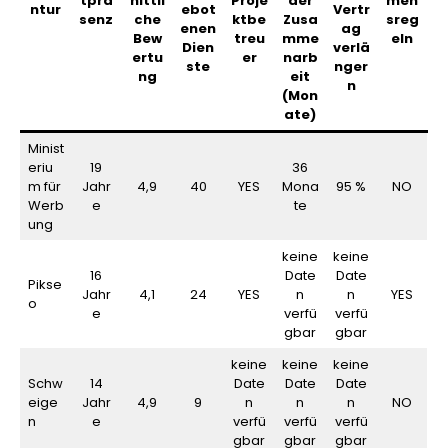
tprä
nittli
Proje
der
men
ntur
ebot
Vertr
senz
che
ktbe
Zusa
sreg
enen
ag
Bew
treu
mme
eln
Dien
verlä
ertu
er
narb
ste
nger
ng
eit
n
(Mon
ate)
Minist
eriu
19
36
m für
Jahr
4,9
40
YES
Mona
95 %
NO
Werb
e
te
ung
keine
keine
16
Date
Date
Pikse
Jahr
4,1
24
YES
n
n
YES
o
e
verfü
verfü
gbar
gbar
keine
keine
keine
Schw
14
Date
Date
Date
eige
Jahr
4,9
9
n
n
n
NO
n
e
verfü
verfü
verfü
gbar
gbar
gbar