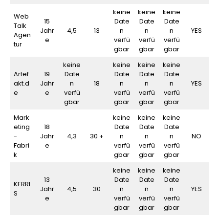
keine
keine
keine
Web
15
Date
Date
Date
Talk
Jahr
4,5
13
n
n
n
YES
Agen
e
verfü
verfü
verfü
tur
gbar
gbar
gbar
keine
keine
keine
keine
Artef
19
Date
Date
Date
Date
akt.d
Jahr
n
18
n
n
n
YES
e
e
verfü
verfü
verfü
verfü
gbar
gbar
gbar
gbar
Mark
keine
keine
keine
eting
18
Date
Date
Date
-
Jahr
4,3
30 +
n
n
n
NO
Fabri
e
verfü
verfü
verfü
k
gbar
gbar
gbar
keine
keine
keine
13
Date
Date
Date
KERRI
Jahr
4,5
30
n
n
n
YES
S
e
verfü
verfü
verfü
gbar
gbar
gbar