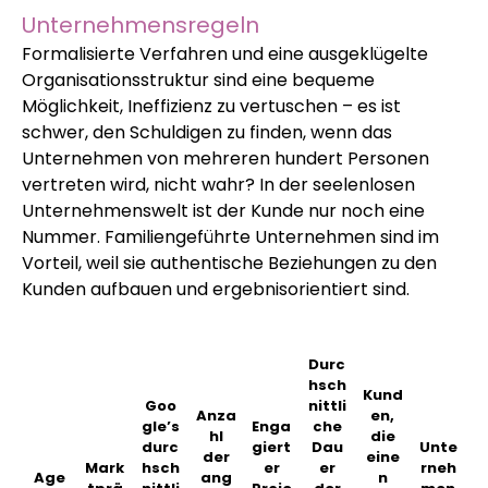
Unternehmensregeln
Formalisierte Verfahren und eine ausgeklügelte
Organisationsstruktur sind eine bequeme
Möglichkeit, Ineffizienz zu vertuschen – es ist
schwer, den Schuldigen zu finden, wenn das
Unternehmen von mehreren hundert Personen
vertreten wird, nicht wahr? In der seelenlosen
Unternehmenswelt ist der Kunde nur noch eine
Nummer. Familiengeführte Unternehmen sind im
Vorteil, weil sie authentische Beziehungen zu den
Kunden aufbauen und ergebnisorientiert sind.
Durc
hsch
Kund
Goo
nittli
Anza
en,
gle’s
Enga
che
hl
die
durc
giert
Dau
Unte
der
eine
Mark
hsch
er
er
rneh
Age
ang
n