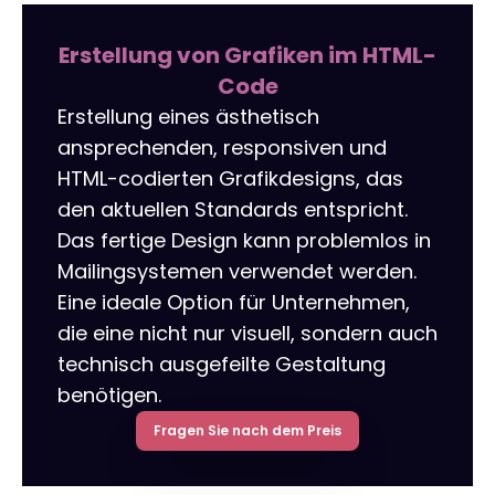
Linkaufbau
LinkedIn-Anzeigen
Übersetzung von Websites un
Werbekleidung
Erstellung von Grafiken im HTML-
Code
r tools
NAP-Visitenkarten
Allegro-Anzeigen
Ein Online Shop für Sie gemac
Erstellung eines ästhetisch
Audyt SEO
Umgang mit sozialen Medien
Server-Verwaltung
ansprechenden, responsiven und
HTML-codierten Grafikdesigns, das
Optymalizacja SEO
Remarketing
den aktuellen Standards entspricht.
Das fertige Design kann problemlos in
Mailingsystemen verwendet werden.
Eine ideale Option für Unternehmen,
die eine nicht nur visuell, sondern auch
technisch ausgefeilte Gestaltung
benötigen.
Fragen Sie nach dem Preis