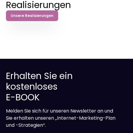
Realisierungen
Ihre Website läuft rund um die Uhr stabil, und
wir überwachen laufend alle Parameter, um
Unsere Realisierungen
einen kontinuierlichen Betrieb unabhängig von
der Tages- oder Jahreszeit zu gewährleisten.
Erhalten Sie ein
kostenloses
E-BOOK
Melden Sie sich für unseren Newsletter an und
Sie erhalten unseren „Internet-Marketing-Plan
und -Strategien“.