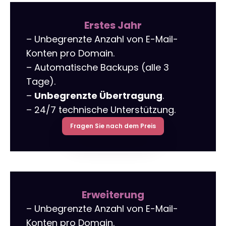
Linkaufbau
LinkedIn-Anzeigen
Übersetzung von Websites un
Werbekleidung
Erstes Jahr
– Unbegrenzte Anzahl von E-Mail-
r tools
NAP-Visitenkarten
Allegro-Anzeigen
Ein Online Shop für Sie gemac
Konten pro Domain.
Audyt SEO
Umgang mit sozialen Medien
Server-Verwaltung
– Automatische Backups (alle 3
Tage).
Optymalizacja SEO
Remarketing
–
Unbegrenzte Übertragung
.
– 24/7 technische Unterstützung.
Fragen Sie nach dem Preis
Erweiterung
– Unbegrenzte Anzahl von E-Mail-
Konten pro Domain.