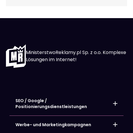
MinisterstwoReklamy.pl Sp. z o.o. Komplexe
Lösungen im Internet!
SEO / Google /
Positionierungsdienstleistungen
Lokale Positionierung – SEO-Seiten
Positionierung von Online-Shops
Werbe- und Marketingkampagnen
Positionierung der Website