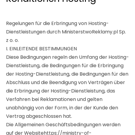
Linkaufbau
LinkedIn-Anzeigen
Übersetzung von Websites un
Werbekleidung
Regelungen für die Erbringung von Hosting-
r tools
NAP-Visitenkarten
Allegro-Anzeigen
Ein Online Shop für Sie gemac
Dienstleistungen durch MinisterstwoReklamy.pl Sp.
Audyt SEO
Umgang mit sozialen Medien
Server-Verwaltung
z o. o.
I. EINLEITENDE BESTIMMUNGEN
Optymalizacja SEO
Remarketing
Diese Bedingungen regeln den Umfang der Hosting-
Dienstleistung, die Bedingungen für die Erbringung
der Hosting-Dienstleistung, die Bedingungen für den
Abschluss und die Beendigung von Verträgen über
die Erbringung der Hosting-Dienstleistung, das
Verfahren bei Reklamationen und gelten
unabhängig von der Form, in der der Kunde den
Vertrag abgeschlossen hat.
Die Allgemeinen Geschäftsbedingungen werden
auf der
Websitehttps://ministry-of-