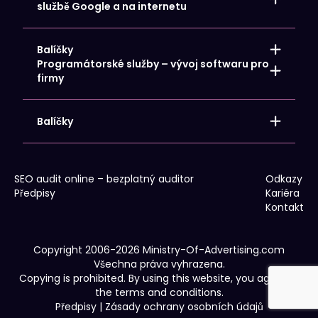
Internetový obchod pro vás
službě Google a na internetu
Cílová stránka
Návrh / vývoj webových stránek
Reklamní a firemní dárky s logem
Údržba webových stránek
Firemní identita pro vaši společnost
Balíčky
Překlady webových stránek a obchodů
POS materiály a reklamní akce
Programátorské služby – vývoj softwaru pro
Reklamní oblečení
Propagace místní společnosti
firmy
Venkovní a velkoplošná reklama
Propagace celostátní společnosti
Reklamní tisk
Propagace webového obchodu
Soubory cookie
Podpora IT – Poradenství
Balíčky
Google Analytics 4
Převod dopravy
Propagace místní společnosti
WCAG
Propagace celostátní společnosti
Propagace webového obchodu
SEO audit online – bezplatný auditor
Odkazy
Předpisy
Kariéra
Kontakt
Copyright 2006-2026 Ministry-Of-Advertising.com
Všechna práva vyhrazena.
Copying is prohibited. By using this website, you agree to
the terms and conditions.
Předpisy
|
Zásady ochrany osobních údajů