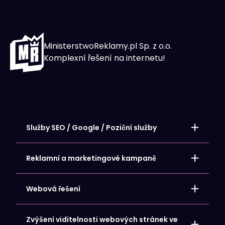
MinisterstwoReklamy.pl Sp. z o.o.
Komplexní řešení na internetu!
Služby SEO / Google / Poziční služby
Místní umístění – stránky SEO
Umístění internetových obchodů
Reklamní a marketingové kampaně
Umístění webových stránek
Umístění vizitky Google My Business Card
Google Ads – Reklamní kampaně
Reklamy na Facebooku a Meta
Webová řešení
Reklamy Microsoft Bing
Reklamy na LinkedIn
Obsahový marketing – Tvorba obsahu
Hosting a domény
Zvýšení viditelnosti webových stránek ve