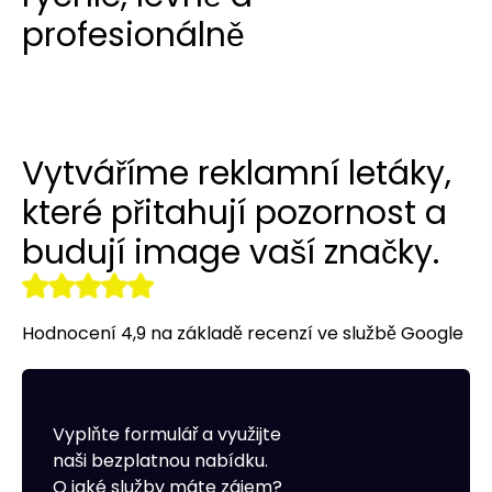
Překlady webových stránek a
profesionálně
Budování odkazů
Reklamy na LinkedIn
Reklamní oblečení
obchodů
r tools
Vizitky NAP
Allegro Ads
Internetový obchod pro vás
Audyt SEO
Práce se sociálními médii
Správa serveru
Vytváříme reklamní letáky,
Optymalizacja SEO
Remarketing
které přitahují pozornost a
budují image vaší značky.
Hodnocení 4,9 na základě recenzí ve službě Google
Vyplňte formulář a využijte
naši bezplatnou nabídku.
O jaké služby máte zájem?