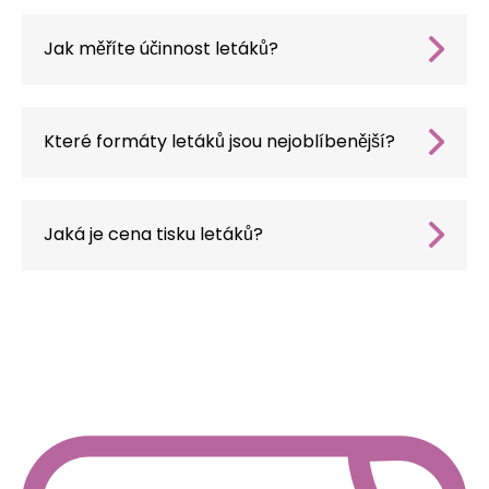
reklamního letáku a CTA v souladu s profilem
klienta.
Jak měříte účinnost letáků?
Doporučujeme zavést měřitelná řešení, jako je
umístění QR kódů na leták, elektronické
kupony pro sledování konverzí.
Které formáty letáků jsou nejoblíbenější?
Nejběžnějšími formáty jsou A5 a A6, které jsou
vhodné pro distribuci a pro příjemce snadno
čitelné, ale jsme schopni navrhnout reklamní
Jaká je cena tisku letáků?
letáky i v nestandardních formátech.
Jaká je cena tisku letáků?