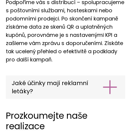
Podpoříme vás s distribucí – spolupracujeme
s poštovními službami, hosteskami nebo
podomními prodejci. Po skončení kampaně
získáme data ze skenů QR a uplatněných
kupónů, porovnáme je s nastavenými KPI a
zašleme vám zprávu s doporučeními. Získáte
tak ucelený přehled o efektivitě a podklady
pro další kampaň.
Jaké účinky mají reklamní
letáky?
Zvýšení rozpoznatelnosti značky
–
leták zůstane v paměti příjemce.
Prozkoumejte naše
Získávání nových zákazníků
– přímý
realizace
kontakt a atraktivní nabídka.