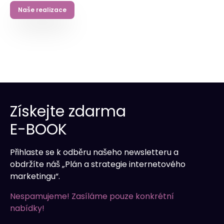
Naše realizace
Místní posílení
– účinná propagace ve
vybrané oblasti.
Doplnění online aktivit
– konzistentní
vícekanálová komunikace.
Rychlé marketingové účinky
– okamžitá
reakce publika na nabídku.
Získejte zdarma
E-BOOK
Přihlaste se k odběru našeho newsletteru a
obdržíte náš „Plán a strategie internetového
marketingu“.
Nespamujeme! Zasíláme pouze konkrétní
nabídky!