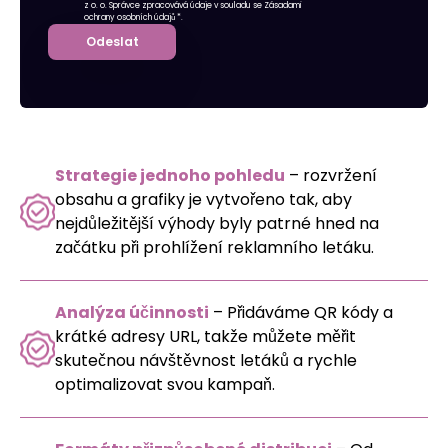
z o. o. Správce zpracovává údaje v souladu se
Zásadami
ochrany osobních údajů
*.
Odeslat
Strategie jednoho pohledu
– rozvržení
obsahu a grafiky je vytvořeno tak, aby
nejdůležitější výhody byly patrné hned na
začátku při prohlížení reklamního letáku.
Analýza účinnosti
– Přidáváme QR kódy a
krátké adresy URL, takže můžete měřit
skutečnou návštěvnost letáků a rychle
optimalizovat svou kampaň.