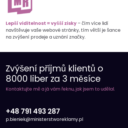
Lepší viditelnost = vyšší zisky
– čím více lidí
navštěvuje vaše webové stránky, tím větší je šance
na zvýšení prodeje a uznání značky.
Zvýšení příjmů klientů o
8000 liber za 3 měsíce
Kontaktujte mě a já vám řeknu, jak jsem to udělal.
+48 791 493 287
p.bieniek@ministerstworeklamy.pl