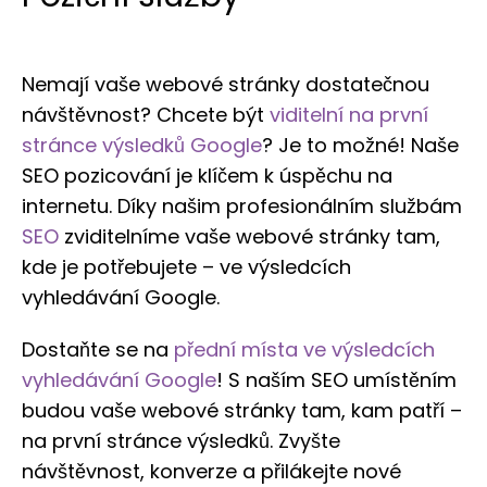
Překlady webových stránek a
Budování odkazů
Reklamy na LinkedIn
Reklamní oblečení
obchodů
Nemají vaše webové stránky dostatečnou
r tools
Vizitky NAP
Allegro Ads
Internetový obchod pro vás
návštěvnost? Chcete být
viditelní na první
Audyt SEO
Práce se sociálními médii
Správa serveru
stránce výsledků Google
? Je to možné! Naše
SEO pozicování je klíčem k úspěchu na
Optymalizacja SEO
Remarketing
internetu. Díky našim profesionálním službám
SEO
zviditelníme vaše webové stránky tam,
kde je potřebujete – ve výsledcích
vyhledávání Google.
Dostaňte se na
přední místa ve výsledcích
vyhledávání Google
! S naším SEO umístěním
budou vaše webové stránky tam, kam patří –
na první stránce výsledků. Zvyšte
návštěvnost, konverze a přilákejte nové