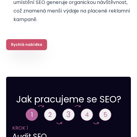
umístění SEO generuje organickou návštěvnost,
což znamená menší výdaje na placené reklamní
kampaně.
Rychlá nabídka
Jak pracujeme se SEO?
3
1
2
4
5
KROK 1
Audit SEO