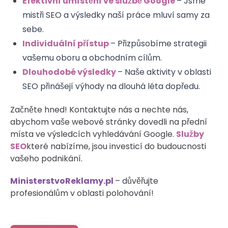
Efektivní umístění ve službě Google
– Jsme
mistři SEO a výsledky naší práce mluví samy za
sebe.
Individuální přístup
– Přizpůsobíme strategii
vašemu oboru a obchodním cílům.
Dlouhodobé výsledky
– Naše aktivity v oblasti
SEO přinášejí výhody na dlouhá léta dopředu.
Začněte hned! Kontaktujte nás a nechte nás,
abychom vaše webové stránky dovedli na přední
místa ve výsledcích vyhledávání Google.
Služby
SEO
které nabízíme, jsou investicí do budoucnosti
vašeho podnikání.
MinisterstvoReklamy.pl
– důvěřujte
profesionálům v oblasti polohování!