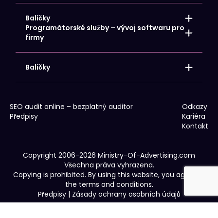
Návrh / vývoj webových stránek
Reklamní a firemní dárky s logem
Údržba webových stránek
Firemní identita pro vaši společnost
Balíčky
Překlady webových stránek a obchodů
POS materiály a reklamní akce
Programátorské služby – vývoj softwaru pro
Reklamní oblečení
Propagace místní společnosti
firmy
Venkovní a velkoplošná reklama
Propagace celostátní společnosti
Reklamní tisk
Propagace webového obchodu
Soubory cookie
Podpora IT – Poradenství
Balíčky
Google Analytics 4
Převod dopravy
Propagace místní společnosti
WCAG
Propagace celostátní společnosti
Propagace webového obchodu
SEO audit online – bezplatný auditor
Odkazy
Předpisy
Kariéra
Kontakt
Copyright 2006-2026 Ministry-Of-Advertising.com
Všechna práva vyhrazena.
Copying is prohibited. By using this website, you agree to
the terms and conditions.
Předpisy
|
Zásady ochrany osobních údajů