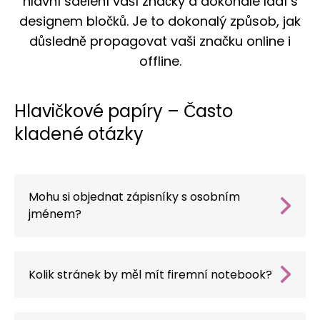
hlavní sdělení vaší značky a dokonale ladí s
designem bločků. Je to dokonalý způsob, jak
důsledně propagovat vaši značku online i
offline.
Hlavičkové papíry – Často
kladené otázky
Mohu si objednat zápisníky s osobním
jménem?
Ano, jména tiskneme nebo razíme i v krátkých
sériích.
Kolik stránek by měl mít firemní notebook?
Standardem je 50 nebo 100 listů; výběr závisí
na rozpočtu a účelu pomůcky.