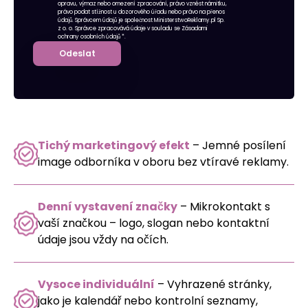
opravu, výmaz nebo omezení zpracování, právo vznést námitku,
právo podat stížnost u dozorového úřadu nebo právo na přenos
údajů. Správcem údajů je společnost MinisterstwoReklamy.pl Sp.
z o. o. Správce zpracovává údaje v souladu se
Zásadami
ochrany osobních údajů
*.
Odeslat
Tichý marketingový efekt
– Jemné posílení
image odborníka v oboru bez vtíravé reklamy.
Denní vystavení značky
– Mikrokontakt s
vaší značkou – logo, slogan nebo kontaktní
údaje jsou vždy na očích.
Vysoce individuální
– Vyhrazené stránky,
jako je kalendář nebo kontrolní seznamy,