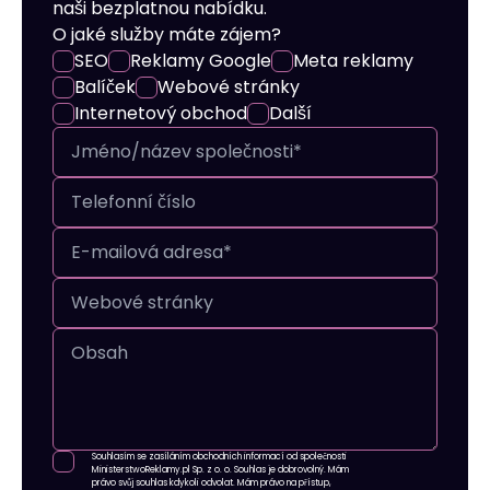
naši bezplatnou nabídku.
O jaké služby máte zájem?
SEO
Reklamy Google
Meta reklamy
Balíček
Webové stránky
Internetový obchod
Další
Souhlasím se zasíláním obchodních informací od společnosti
MinisterstwoReklamy.pl Sp. z o. o. Souhlas je dobrovolný. Mám
právo svůj souhlas kdykoli odvolat. Mám právo na přístup,