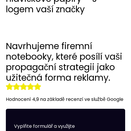
Překlady webových stránek a
logem vaší značky
Budování odkazů
Reklamy na LinkedIn
Reklamní oblečení
obchodů
r tools
Vizitky NAP
Allegro Ads
Internetový obchod pro vás
Audyt SEO
Práce se sociálními médii
Správa serveru
Navrhujeme firemní
Optymalizacja SEO
Remarketing
notebooky, které posílí vaši
propagační strategii jako
užitečná forma reklamy.
Hodnocení 4,9 na základě recenzí ve službě Google
Vyplňte formulář a využijte