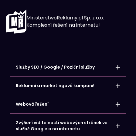
MinisterstwoReklamy.pl Sp. z o.o.
Komplexní řešení na internetu!
Služby SEO / Google / Poziční služby
Místní umístění – stránky SEO
Umístění internetových obchodů
Reklamní a marketingové kampaně
Umístění webových stránek
Umístění vizitky Google My Business Card
Google Ads – Reklamní kampaně
Reklamy na Facebooku a Meta
Webová řešení
Reklamy Microsoft Bing
Reklamy na LinkedIn
Obsahový marketing – Tvorba obsahu
Hosting a domény
Zvýšení viditelnosti webových stránek ve
Internetový obchod pro vás
službě Google a na internetu
Cílová stránka