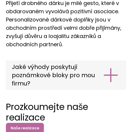
Přijetí drobného dárku je milé gesto, které v
obdarovaném vyvolává pozitivní asociace.
Personalizované dárkové doplňky jsou v
obchodním prostředí velmi dobře přijímány,
zvyšují důvěru a loajalitu zákazníků a
obchodních partnerů.
Jaké výhody poskytují
poznámkové bloky pro mou
firmu?
Zvýšení viditelnosti značky
– zápisník je
každodenní připomínkou vaší společnosti
Prozkoumejte naše
a buduje povědomí o značce.
realizace
Budování pozitivní image
– Kvalitní
materiály a profesionální design ovlivňují
Naše realizace