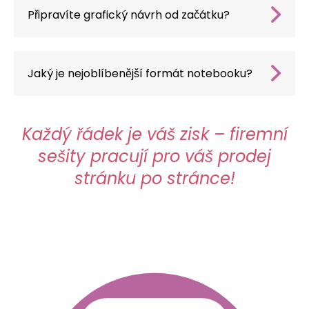
Připravíte grafický návrh od začátku?
Samozřejmě – naše oddělení grafického
designu po podrobné konzultaci vypracuje
koncept podle přání klienta.
Jaký je nejoblíbenější formát notebooku?
Nejoblíbenějším formátem je A5 (148 × 210
mm) – spojuje v sobě praktičnost a vhodnou
psací plochu.
Každý řádek je váš zisk – firemní
sešity pracují pro váš prodej
stránku po stránce!