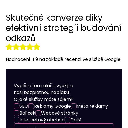
Překlady webových stránek a
Budování odkazů
Reklamy na LinkedIn
Reklamní oblečení
obchodů
Skutečné konverze díky
r tools
Vizitky NAP
Allegro Ads
Internetový obchod pro vás
efektivní strategii budování
odkazů
Audyt SEO
Práce se sociálními médii
Správa serveru
Optymalizacja SEO
Remarketing
Hodnocení 4,9 na základě recenzí ve službě Google
Vyplňte formulář a využijte
naši bezplatnou nabídku.
O jaké služby máte zájem?
SEO
Reklamy Google
Meta reklamy
Balíček
Webové stránky
Internetový obchod
Další