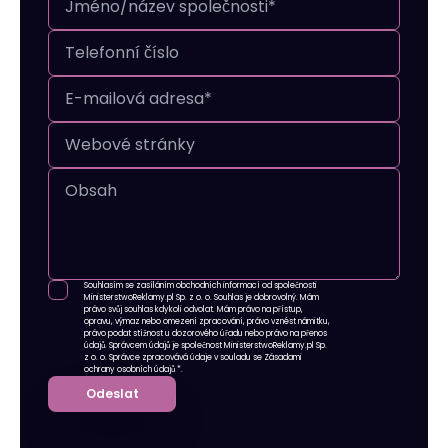
Souhlasím se zasíláním obchodních informací od společnosti
MinisterstwoReklamy.pl Sp. z o. o. Souhlas je dobrovolný. Mám
právo svůj souhlas kdykoli odvolat. Mám právo na přístup,
opravu, výmaz nebo omezení zpracování, právo vznést námitku,
právo podat stížnost u dozorového úřadu nebo právo na přenos
údajů. Správcem údajů je společnost MinisterstwoReklamy.pl Sp.
z o. o. Správce zpracovává údaje v souladu se
Zásadami
ochrany osobních údajů
*.
Odeslat