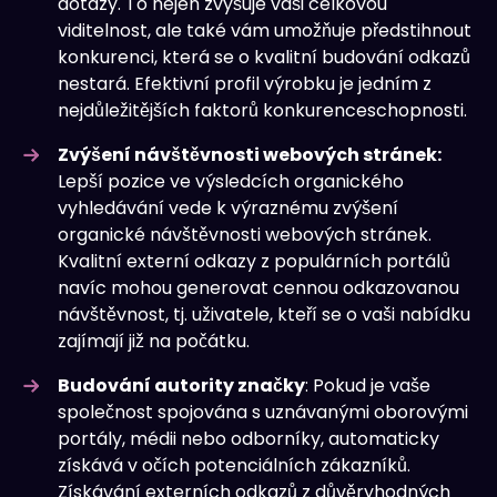
dotazy. To nejen zvyšuje vaši celkovou
viditelnost, ale také vám umožňuje předstihnout
konkurenci, která se o kvalitní budování odkazů
nestará. Efektivní profil výrobku je jedním z
nejdůležitějších faktorů konkurenceschopnosti.
Zvýšení návštěvnosti webových stránek:
Lepší pozice ve výsledcích organického
vyhledávání vede k výraznému zvýšení
organické návštěvnosti webových stránek.
Kvalitní externí odkazy z populárních portálů
navíc mohou generovat cennou odkazovanou
návštěvnost, tj. uživatele, kteří se o vaši nabídku
zajímají již na počátku.
Budování autority značky
: Pokud je vaše
společnost spojována s uznávanými oborovými
portály, médii nebo odborníky, automaticky
získává v očích potenciálních zákazníků.
Získávání externích odkazů z důvěryhodných