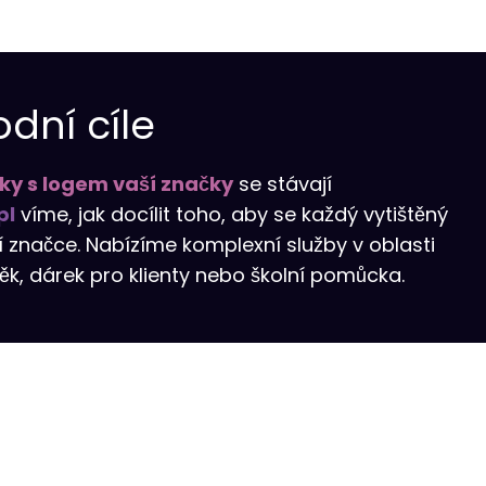
dní cíle
íky s logem vaší značky
se stávají
pl
víme, jak docílit toho, aby se každý vytištěný
 značce. Nabízíme komplexní služby v oblasti
něk, dárek pro klienty nebo školní pomůcka.