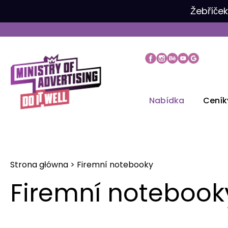
Přeskočit
Žebříče
na
obsah
Nabídka
Ceník
Strona główna
>
Firemní notebooky
Firemní notebook