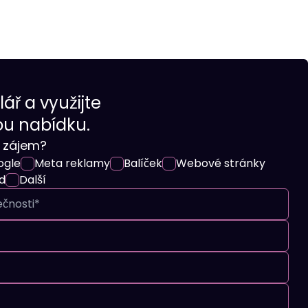
ář a využijte
ou nabídku.
e zájem?
ogle
Meta reklamy
Balíček
Webové stránky
d
Další