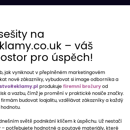
sešity na
eklamy.co.uk – váš
rostor pro úspěch!
ob, jak vyniknout v přeplněném marketingovém
ákat nové zákazníky, vybudovat si image odborníka a
rstvoReklamy.pl
produkuje
firemní brožury
od
isk a vazbu, čímž je promění v praktické nosiče značky.
firmám budovat loajalitu, vzdělávat zákazníky a každý
 hodnotu.
dnešním světě podnikání klíčem k úspěchu. Už nestačí
 – potřebujete hodnotné a poutavé materiály, které