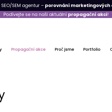
k SEO/SEM agentur –
porovnání marketingových 
Podívejte se na naši aktuální
propagační akci
!
y
Propagační akce
Proč jsme
Portfolio
y