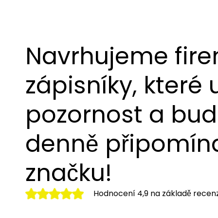
Navrhujeme fir
zápisníky, které 
pozornost a bu
denně připomína
značku!
Hodnocení 4,9 na základě recenz