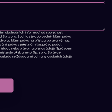
ím obchodních informací od společnosti
l Sp. z o. o. Souhlas je dobrovolný. Mám právo
odvolat. Mám právo na přístup, opravu, výmaz
ání, právo vznést námitku, právo podat
o úřadu nebo právo na přenos údajů. Správcem
nisterstwoReklamy.pl Sp. z o. o. Správce
souladu se
Zásadami ochrany osobních údajů