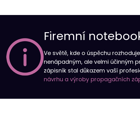
Firemní notebook
Ve světě, kde o úspěchu rozhoduje 
nenápadným, ale velmi účinným 
zápisník stal důkazem vaší profes
návrhu a výroby propagačních záp