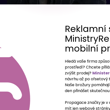
Reklamní 
MinistryR
mobilní p
Hledá vaše firma způs
prostředí? Chcete přil
zvýšit prodej?
Ministe
návrhu až po ofsetový t
Naše brožury pomáhají 
den přinášet skutečnou
Propagace značky je v 
mít jen webové stránky