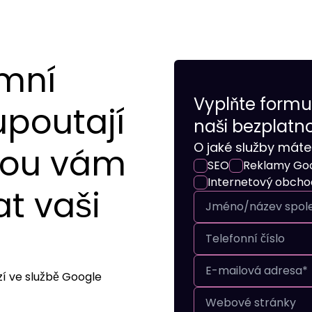
emní
Vyplňte formul
upoutají
naši bezplatn
O jaké služby mát
dou vám
SEO
Reklamy Go
Internetový obcho
t vaši
í ve službě Google