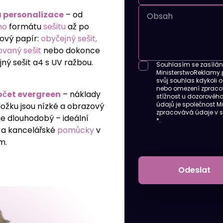
 personalizace
– od
ho
formátu
sešitu
až po
ový papír:
obyčejný sešit,
ovaný sešit
nebo dokonce
ný sešit a4 s UV ražbou.
Souhlasím se zasílán
MinisterstwoReklamy.p
svůj souhlas kdykoli 
nebo omezení zpracov
čet evergreen
– náklady
stížnost u dozorovéh
údajů je společnost Mi
ložku jsou nízké a obrazový
zpracovává údaje v 
je dlouhodobý – ideální
*.
a kancelářské
pomůcky
v
m.
Odeslat