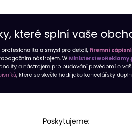
y, které splní vaše obcho
profesionalita a smysl pro detail,
firemní zápisn
propagačním nástrojem. W
MinisterstwoReklamy.
ionality a nástrojem pro budování povědomí o vaší
isníků
, které se skvěle hodí jako kancelářský dopl
Poskytujeme: