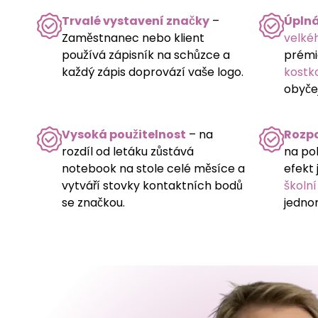
Trvalé vystavení značky
–
Úplná
Zaměstnanec nebo klient
velké
používá zápisník na schůzce a
prémi
každý zápis doprovází vaše logo.
kostk
obyčej
Vysoká použitelnost
– na
Rozpo
rozdíl od letáku zůstává
na po
notebook na stole celé měsíce a
efekt 
vytváří stovky kontaktních bodů
školní
se značkou.
jedno