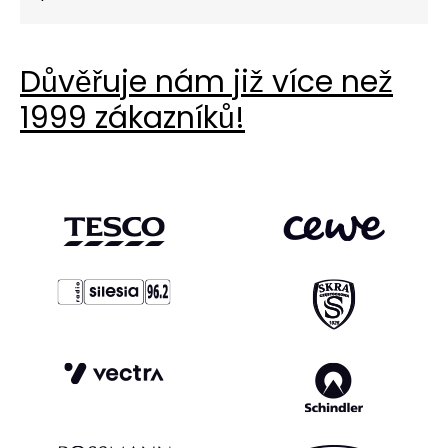
Pro zachování kontinuity sběru dat používáme
alternativní identifikátory (First-Party) a
značení na straně serveru.
Důvěřuje nám již více než
1999 zákazníků!