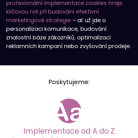
profesionální implementace cookies hraje
klíčovou roli při budování efektivní
marketingové strategie
– ať už jde o
personalizaci komunikace, budování
znalostní báze zákazníků, optimalizaci
reklamních kampaní nebo zvyšování prodeje.
Poskytujeme:
Implementace od A do Z