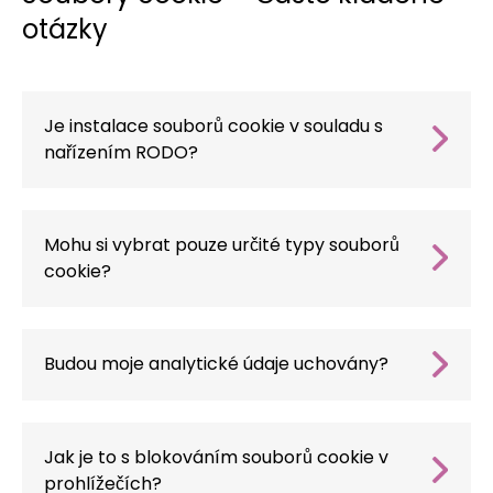
otázky
Je instalace souborů cookie v souladu s
nařízením RODO?
Ano, zavádíme bannery se souhlasem a
ukládáme údaje v souladu s platnou
legislativou.
Mohu si vybrat pouze určité typy souborů
cookie?
Samozřejmě – balíček nakonfigurujeme přesně
podle vašich funkčních a právních požadavků.
Budou moje analytické údaje uchovány?
Ano, migrujeme stávající kontejnery a
integrace, abyste nepřišli o historii.
Jak je to s blokováním souborů cookie v
prohlížečích?