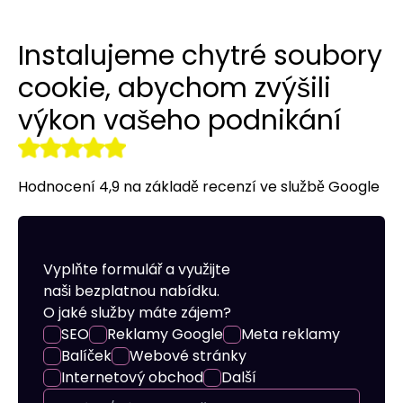
Překlady webových stránek a
Budování odkazů
Reklamy na LinkedIn
Reklamní oblečení
obchodů
Instalujeme chytré soubory
r tools
Vizitky NAP
Allegro Ads
Internetový obchod pro vás
cookie, abychom zvýšili
výkon vašeho podnikání
Audyt SEO
Práce se sociálními médii
Správa serveru
Optymalizacja SEO
Remarketing
Hodnocení 4,9 na základě recenzí ve službě Google
Vyplňte formulář a využijte
naši bezplatnou nabídku.
O jaké služby máte zájem?
SEO
Reklamy Google
Meta reklamy
Balíček
Webové stránky
Internetový obchod
Další