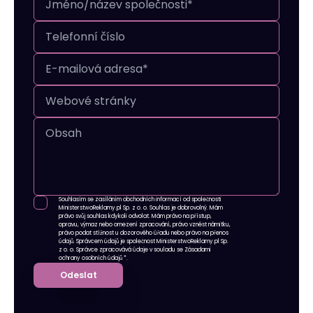
Souhlasím se zasíláním obchodních informací od společnosti
MinisterstwoReklamy.pl Sp. z o. o. Souhlas je dobrovolný. Mám
právo svůj souhlas kdykoli odvolat. Mám právo na přístup,
opravu, výmaz nebo omezení zpracování, právo vznést námitku,
právo podat stížnost u dozorového úřadu nebo právo na přenos
údajů. Správcem údajů je společnost MinisterstwoReklamy.pl Sp.
z o. o. Správce zpracovává údaje v souladu se
Zásadami
ochrany osobních údajů
*.
Odeslat