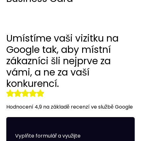
Překlady webových stránek a
Budování odkazů
Reklamy na LinkedIn
Reklamní oblečení
obchodů
r tools
Vizitky NAP
Allegro Ads
Internetový obchod pro vás
Umístíme vaši vizitku na
Audyt SEO
Práce se sociálními médii
Správa serveru
Google tak, aby místní
Optymalizacja SEO
Remarketing
zákazníci šli nejprve za
vámi, a ne za vaší
konkurencí.
Hodnocení 4,9 na základě recenzí ve službě Google
Vyplňte formulář a využijte