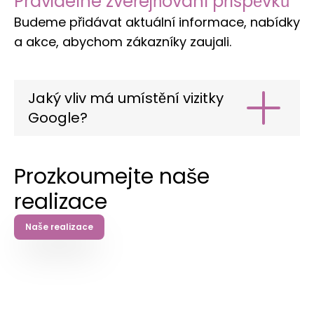
Pravidelné zveřejňování příspěvků
Budeme přidávat aktuální informace, nabídky
a akce, abychom zákazníky zaujali.
Jaký vliv má umístění vizitky
Google?
Více telefonátů a rezervací
– zákazníci
se obracejí přímo z aplikace Mapy.
Prozkoumejte naše
Vyšší autorita značky
–
zvyšuje
se
realizace
počet pozitivních recenzí, což posiluje
důvěru.
Naše realizace
Lepší konverze offline
– více lidí skutečně
navštíví vaše prostory nebo si objedná
službu na místě.
Nižší náklady na získání zákazníků
–