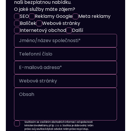
naši bezplatnou nabídku.
O jaké služby máte zájem?
SEO
Reklamy Google
Meta reklamy
Balíček
Webové stránky
Internetový obchod
Další
Souhlasím se zasíláním obchodních informací od společnosti
MinisterstwoReklamy.pl Sp. z o. o. Souhlas je dobrovolný. Mám
právo svůj souhlas kdykoli odvolat. Mám právo na přístup,