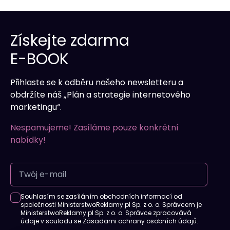
organická viditelnost generuje
návštěvnost bez průběžných výdajů na
Získejte zdarma
reklamu.
E-BOOK
Rychlejší nákupní rozhodnutí
–
kompletní profil odstraňuje pochybnosti a
zkracuje prodejní proces.
Přihlaste se k odběru našeho newsletteru a
obdržíte náš „Plán a strategie internetového
marketingu“.
Nespamujeme! Zasíláme pouze konkrétní
nabídky!
Souhlasím se zasíláním obchodních informací od
společnosti MinisterstwoReklamy.pl Sp. z o. o. Správcem je
MinisterstwoReklamy.pl Sp. z o. o. Správce zpracovává
údaje v souladu se Zásadami ochrany osobních údajů.