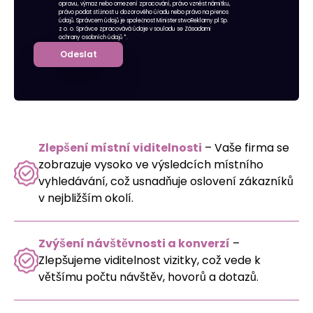
opravu, výmaz nebo omezení zpracování, právo vznést námitku,
právo podat stížnost u dozorového úřadu nebo právo na přenos
údajů. Správcem údajů je společnost MinisterstwoReklamy.pl Sp.
z o. o. Správce zpracovává údaje v souladu se
Zásadami
ochrany osobních údajů
*.
Odeslat
Zlepšení místní viditelnosti
– Vaše firma se
zobrazuje vysoko ve výsledcích místního
vyhledávání, což usnadňuje oslovení zákazníků
v nejbližším okolí.
Zvýšení návštěvnosti a konverzí
–
Zlepšujeme viditelnost vizitky, což vede k
většímu počtu návštěv, hovorů a dotazů.