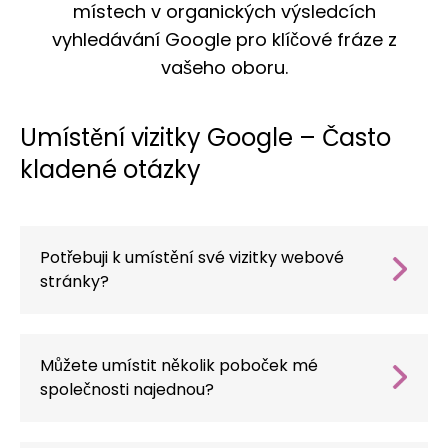
místech v organických výsledcích
vyhledávání Google pro klíčové fráze z
vašeho oboru.
Umístění vizitky Google – Často
kladené otázky
Potřebuji k umístění své vizitky webové
stránky?
Ne, ale webové stránky urychlují výsledky a
umožňují zákazníkům zjistit více informací.
Můžete umístit několik poboček mé
společnosti najednou?
Ano – vytvoříme jedinečný obsah pro všechny
vizitky při zachování konzistence dat a