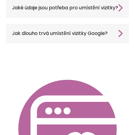
jednotné prodejní strategie.
Jaké údaje jsou potřeba pro umístění vizitky?
Pro úspěšné umístění jsou nutné přesné
kontaktní údaje (adresa, telefon, otevírací
doba), popis společnosti, fotografie, jakož i
Jak dlouho trvá umístění vizitky Google?
pravidelná aktualizace a správa zpětné vazby
Doba potřebná k dosažení viditelných
od zákazníků.
výsledků umístění vizitky se může lišit v
závislosti na konkurenci ve vašem oboru a
lokalitě. Obvykle jsou první výsledky viditelné
po několika týdnech a plné účinky po několika
měsících.