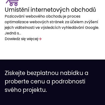
Umístění internetových obchodů
H
Pozicování webového obchodu je proces
Po
optimalizace webových stránek za účelem zvýšení
ná
jejich viditelnosti ve výsledcích vyhledávání Google.
za
Jedná s…
Do
Dowiedz się więcej
Získejte bezplatnou nabídku a
proberte cenu a podrobnosti
svého projektu.