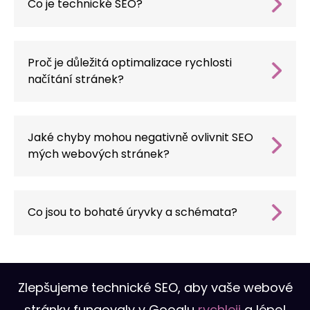
Co je technické SEO?
Technické SEO je proces optimalizace
technických prvků webových stránek, jako je
kód, struktura, rychlost načítání a chyby, s
Proč je důležitá optimalizace rychlosti
cílem zlepšit jejich viditelnost ve
načítání stránek?
vyhledávačích a zajistit lepší uživatelský
Rychlost načítání stránek je zásadní jak pro
komfort.
uživatele, kteří očekávají bezproblémový
zážitek, tak pro algoritmy vyhledávačů, které
Jaké chyby mohou negativně ovlivnit SEO
ve výsledcích vyhledávání preferují rychlé
mých webových stránek?
stránky.
Chyby 404, duplicitní obsah, nesprávné
přesměrování nebo chyby ve struktuře URL
mohou negativně ovlivnit pozici vašeho webu
Co jsou to bohaté úryvky a schémata?
ve vyhledávačích. Naše služba vám je pomůže
Rich snippets a schémata jsou technologie,
odstranit.
které vyhledávačům umožňují zobrazovat
propracovanější výsledky, například
hodnocení hvězdičkami, ceny produktů nebo
Zlepšujeme technické SEO, aby vaše webové
obrázky, což může zvýšit klikatelnost vašich
stránky fungovaly v Googlu
rychleji
a lépe!