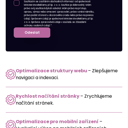
Souhlasím se zasíláním obchodních informací od společnosti
MinisterstwoReklamy.pl Sp. z o. o. Souhlas je dobrovolný. Mám
právo svůj souhlas kdykoli odvolat. Mám právo na přístup,
opravu, výmaz nebo omezení zpracování, právo vznést námitku,
právo podat stížnost u dozorového úřadu nebo právo na přenos
údajů. Správcem údajů je společnost MinisterstwoReklamy.pl Sp.
z o. o. Správce zpracovává údaje v souladu se
Zásadami
ochrany osobních údajů
*.
Odeslat
Optimalizace struktury webu
– Zlepšujeme
navigaci a indexaci.
Rychlost načítání stránky
– Zrychlujeme
načítání stránek.
Optimalizace pro mobilní zařízení
–