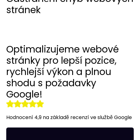
Překlady webových stránek a
stránek
Budování odkazů
Reklamy na LinkedIn
Reklamní oblečení
obchodů
r tools
Vizitky NAP
Allegro Ads
Internetový obchod pro vás
Audyt SEO
Práce se sociálními médii
Správa serveru
Optimalizujeme webové
Optymalizacja SEO
Remarketing
stránky pro lepší pozice,
rychlejší výkon a plnou
shodu s požadavky
Google!
Hodnocení 4,9 na základě recenzí ve službě Google