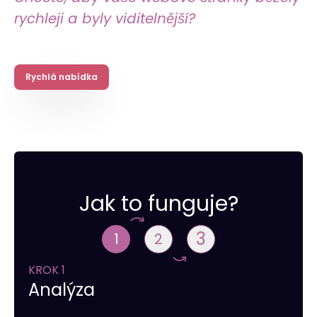
rychleji a byly viditelnější?
Rychlá nabídka
Jak to funguje?
3
1
2
KROK 1
Analýza