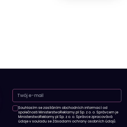
Souhlasím se zasíláním obchodních informací od
společnosti MinisterstwoReklamy.pl Sp. z o. o. Správcem je
MinisterstwoReklamy.pl Sp. z o. o. Správce zpracovává
údaje v souladu se Zásadami ochrany osobních údajů.