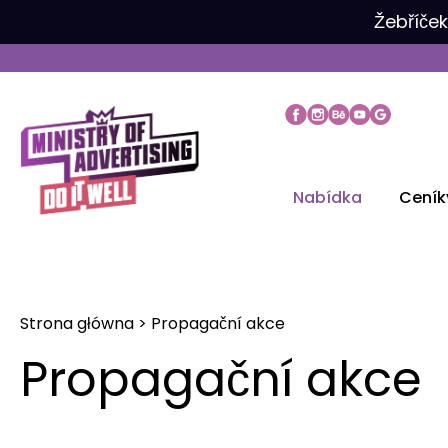
Přeskočit
Žebříče
na
obsah
Nabídka
Ceník
Strona główna
>
Propagační akce
Propagační akce