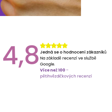
4,8
Jedná se o hodnocení zákazníků
Na základě recenzí ve službě
Google.
Více než 100
–
pětihvězdičkových recenzí