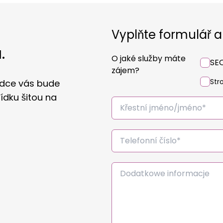
Vyplňte formulář a
.
O jaké služby máte
SE
zájem?
Str
adce vás bude
ídku šitou na