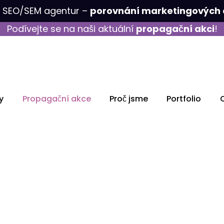
k SEO/SEM agentur –
porovnání marketingových 
Podívejte se na naši aktuální
propagační akci
!
y
Propagační akce
Proč jsme
Portfolio