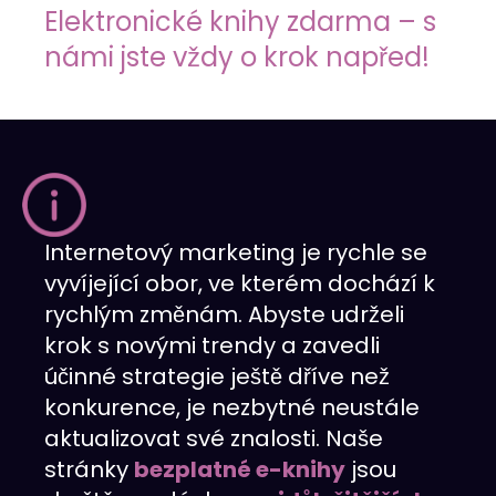
Elektronické knihy zdarma – s
Překlady webových stránek a
Budování odkazů
Reklamy na LinkedIn
Reklamní oblečení
obchodů
námi jste vždy o krok napřed!
r tools
Vizitky NAP
Allegro Ads
Internetový obchod pro vás
Audyt SEO
Práce se sociálními médii
Správa serveru
Optymalizacja SEO
Remarketing
Internetový marketing je rychle se
vyvíjející obor, ve kterém dochází k
rychlým změnám. Abyste udrželi
krok s novými trendy a zavedli
účinné strategie ještě dříve než
konkurence, je nezbytné neustále
aktualizovat své znalosti. Naše
stránky
bezplatné e-knihy
jsou