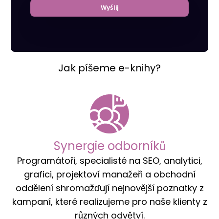
elektronické knihy jsou vždy nejnovějšími
informacemi o trendech a efektivních řešeních
v digitálním marketingu.
Jak píšeme e-knihy?
Synergie odborníků
Programátoři, specialisté na SEO, analytici,
grafici, projektoví manažeři a obchodní
oddělení shromažďují nejnovější poznatky z
kampaní, které realizujeme pro naše klienty z
různých odvětví.