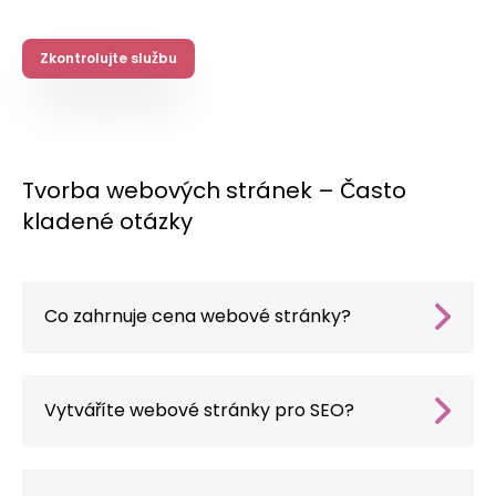
Zkontrolujte službu
Tvorba webových stránek – Často
kladené otázky
Co zahrnuje cena webové stránky?
V rámci služby získáte nejen hotové webové
stránky, ale i celý proces: grafický návrh,
kódování, přizpůsobení mobilním zařízením
Vytváříte webové stránky pro SEO?
(responzivita), SEO optimalizace, konfigurace
Ano – je to jedna z našich priorit. Webové
domény a hostingu, implementace CMS a
stránky bez SEO jsou jako obchod bez
testování před zveřejněním. Na přání
webových stránek. Od začátku navrhujeme