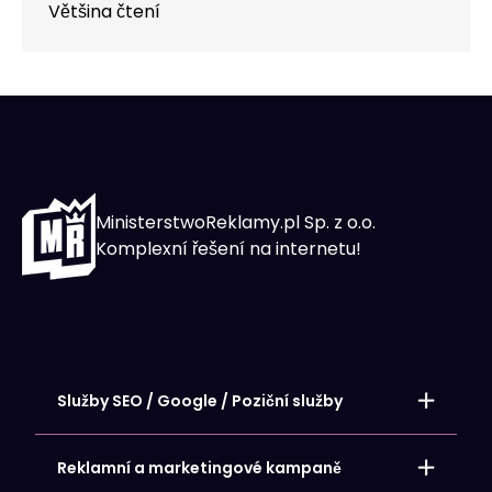
Většina čtení
MinisterstwoReklamy.pl Sp. z o.o.
Komplexní řešení na internetu!
Služby SEO / Google / Poziční služby
Místní umístění – stránky SEO
Umístění internetových obchodů
Reklamní a marketingové kampaně
Umístění webových stránek