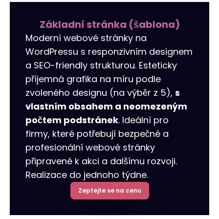
Překlady webových stránek a
Budování odkazů
Reklamy na LinkedIn
Reklamní oblečení
obchodů
Základní stránka (šablona)
Moderní webové stránky na
r tools
Vizitky NAP
Allegro Ads
Internetový obchod pro vás
WordPressu s responzivním designem
Audyt SEO
Práce se sociálními médii
Správa serveru
a SEO-friendly strukturou. Esteticky
příjemná grafika na míru podle
Optymalizacja SEO
Remarketing
zvoleného designu (na výběr z 5),
s
vlastním obsahem a neomezeným
počtem podstránek
. Ideální pro
firmy, které potřebují bezpečné a
profesionální webové stránky
připravené k akci a dalšímu rozvoji.
Realizace do jednoho týdne.
Zeptejte se na cenu