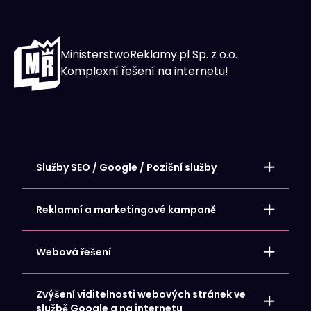
MinisterstwoReklamy.pl Sp. z o.o.
Komplexní řešení na internetu!
Služby SEO / Google / Poziční služby
Místní umístění – stránky SEO
Umístění internetových obchodů
Reklamní a marketingové kampaně
Umístění webových stránek
Umístění vizitky Google My Business Card
Google Ads – Reklamní kampaně
Reklamy na Facebooku a Meta
Webová řešení
Reklamy Microsoft Bing
Reklamy na LinkedIn
Obsahový marketing – Tvorba obsahu
Hosting a domény
Zvýšení viditelnosti webových stránek ve
Internetový obchod pro vás
službě Google a na internetu