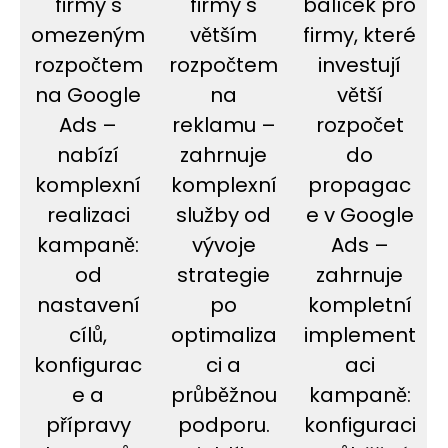
firmy s
firmy s
balíček pro
omezeným
větším
firmy, které
rozpočtem
rozpočtem
investují
na Google
na
větší
Ads –
reklamu –
rozpočet
nabízí
zahrnuje
do
komplexní
komplexní
propagac
realizaci
služby od
e v Google
kampaně:
vývoje
Ads –
od
strategie
zahrnuje
nastavení
po
kompletní
cílů,
optimaliza
implement
konfigurac
ci a
aci
e a
průběžnou
kampaně:
přípravy
podporu.
konfiguraci