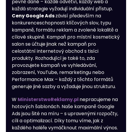
pevně dané – každé odvětví, každý web a
každá strategie vyžadují individuální přístup.
Ceny Google Ads
závisí především na
konkurenceschopnosti klíčových slov, typu
kampaně, formátu reklam a zvolené lokalitě a
cílové skupině. Kampaň pro místní kosmetický
salon se účtuje jinak než kampaň pro
celostátní internetový obchod s tisíci
produkty. Rozhodující je také to, zda
provozujete kampaň ve vyhledávání,
zobrazení, YouTube, remarketingu nebo
Performance Max – každý z těchto formátů
generuje jiné sazby a vyžaduje jinou strukturu.
W
MinisterstwoReklamy.pl
nepracujeme na
hotových šablonách. Naše kampaně Google
Ads jsou šité na míru – s upravenými rozpočty,
cíli a optimalizací. Díky tomu víme, jak z
každého haléře vymáčknout maximální výnos.