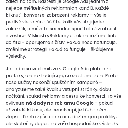
záleží na tom. Naštěstí je Google Ads jedním z
nejlépe měřitelných reklamních kanálů. Každé
kliknutí, konverze, zobrazení reklamy – vše je
pečlivě sledováno. Vidíte, kolik vás stojí jeden
zákazník, a můžete si snadno spočítat návratnost
investice. V MinistryReklamy.co.uk neházíme flintu
do žita – operujeme s čísly. Pokud něco nefunguje,
změníme strategii. Pokud to funguje – škálujeme
výsledky.
Je třeba si uvědomit, že v Google Ads platíte za
prokliky, ale rozhodující je, co se stane poté. Proto
naše služby nekončí spuštěním kampaně –
analyzujeme také kvalitu vstupní stránky, dobu
načítání, soulad reklamy a cestu ke konverzi. To vše
ovlivňuje
náklady na reklamu Google
– pokud
uživatelé kliknou, ale nenakoupí, je třeba něco
zlepšit. Tímto způsobem nenabízíme jen prokliky,
ale skutečný dopad na vaše hospodářské výsledky.