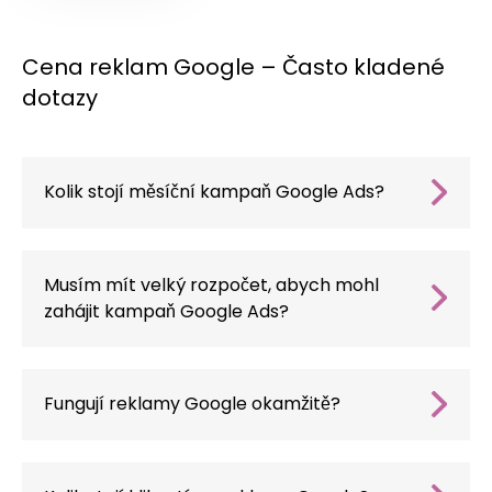
Cena reklam Google – Často kladené
dotazy
Kolik stojí měsíční kampaň Google Ads?
Náklady na kampaň Google Ads závisí na řadě
faktorů, včetně odvětví,
konkurenceschopnosti frází, umístění a
Musím mít velký rozpočet, abych mohl
formátu reklamy.
zahájit kampaň Google Ads?
Ne – můžete začít s menším rozpočtem. V
MinisterstwoReklamy.pl vám poradíme, jak
nejlépe rozdělit finanční prostředky a vybrat
Fungují reklamy Google okamžitě?
reklamní formát, který bude vyhovovat vašim
Ano – kampaně Google Ads začínají běžet
obchodním cílům. Testujeme, analyzujeme
téměř okamžitě po spuštění. Reklamy se
výsledky a optimalizujeme kampaň tak, aby
zobrazují uživatelům podle nastaveného cílení.