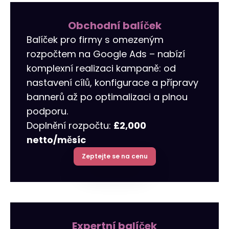
Překlady webových stránek a
Budování odkazů
Reklamy na LinkedIn
Reklamní oblečení
obchodů
Obchodní balíček
Balíček pro firmy s omezeným
r tools
Vizitky NAP
Allegro Ads
Internetový obchod pro vás
rozpočtem na Google Ads – nabízí
Audyt SEO
Práce se sociálními médii
Správa serveru
komplexní realizaci kampaně: od
nastavení cílů, konfigurace a přípravy
Optymalizacja SEO
Remarketing
bannerů až po optimalizaci a plnou
podporu.
Doplnění rozpočtu:
£2,000
netto/měsíc
Zeptejte se na cenu
Expertní balíček