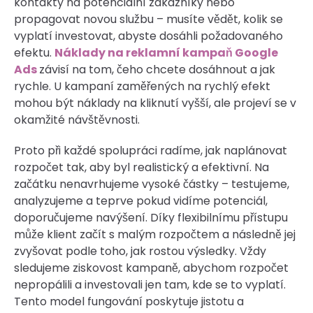
kontakty na potenciální zákazníky nebo
propagovat novou službu – musíte vědět, kolik se
vyplatí investovat, abyste dosáhli požadovaného
efektu.
Náklady na reklamní kampaň Google
Ads
závisí na tom, čeho chcete dosáhnout a jak
rychle. U kampaní zaměřených na rychlý efekt
mohou být náklady na kliknutí vyšší, ale projeví se v
okamžité návštěvnosti.
Proto při každé spolupráci radíme, jak naplánovat
rozpočet tak, aby byl realistický a efektivní. Na
začátku nenavrhujeme vysoké částky – testujeme,
analyzujeme a teprve pokud vidíme potenciál,
doporučujeme navýšení. Díky flexibilnímu přístupu
může klient začít s malým rozpočtem a následně jej
zvyšovat podle toho, jak rostou výsledky. Vždy
sledujeme ziskovost kampaně, abychom rozpočet
nepropálili a investovali jen tam, kde se to vyplatí.
Tento model fungování poskytuje jistotu a