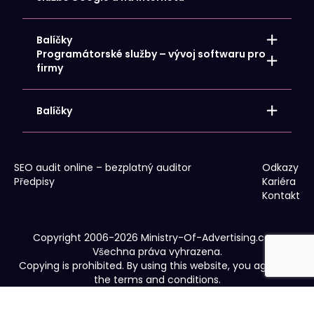
Cílová stránka
Návrh / vývoj webových stránek
Reklamní a firemní dárky s logem
Údržba webových stránek
Firemní identita pro vaši společnost
Balíčky
Překlady webových stránek a obchodů
POS materiály a reklamní akce
Programátorské služby – vývoj softwaru pro
Reklamní oblečení
Propagace místní společnosti
firmy
Venkovní a velkoplošná reklama
Propagace celostátní společnosti
Reklamní tisk
Propagace webového obchodu
Soubory cookie
Podpora IT – Poradenství
Balíčky
Google Analytics 4
Převod dopravy
Propagace místní společnosti
WCAG
Propagace celostátní společnosti
Propagace webového obchodu
SEO audit online – bezplatný auditor
Odkazy
Předpisy
Kariéra
Kontakt
Copyright 2006-2026 Ministry-Of-Advertising.com
Všechna práva vyhrazena.
Copying is prohibited. By using this website, you agree to
the terms and conditions.
Předpisy
|
Zásady ochrany osobních údajů