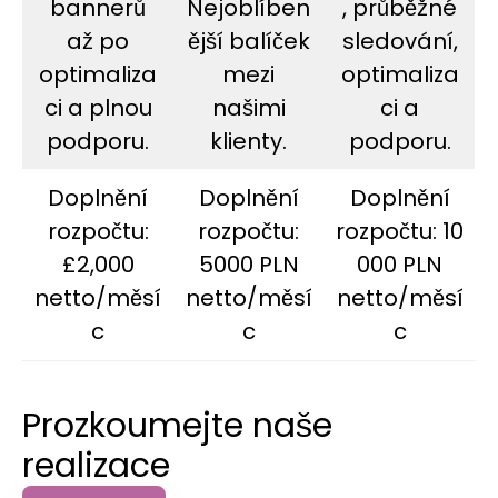
bannerů
Nejoblíben
, průběžné
až po
ější balíček
sledování,
optimaliza
mezi
optimaliza
ci a plnou
našimi
ci a
podporu.
klienty.
podporu.
Doplnění
Doplnění
Doplnění
rozpočtu:
rozpočtu:
rozpočtu: 10
£2,000
5000 PLN
000 PLN
netto/měsí
netto/měsí
netto/měsí
c
c
c
Prozkoumejte naše
realizace