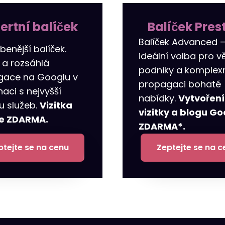
ertní balíček
Balíček Pres
Balíček Advanced 
benější balíček.
ideální volba pro vě
 a rozsáhlá
podniky a komplex
gace na Googlu v
propagaci bohaté
aci s nejvyšší
nabídky.
Vytvoření
ou služeb.
Vizitka
vizitky a blogu Go
e ZDARMA.
ZDARMA*.
ptejte se na cenu
Zeptejte se na c