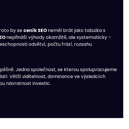
Proto by se
ceník SEO
neměl brát jako tabulka s
SEO
nepřináší výhody okamžitě, ale systematicky –
eschopnosti odvětví, počtu frází, rozsahu
a úspěšně. Jedna společnost, se kterou spolupracujeme
latí. Větší viditelnost, dominance ve výsledcích
ou návratnost investic.