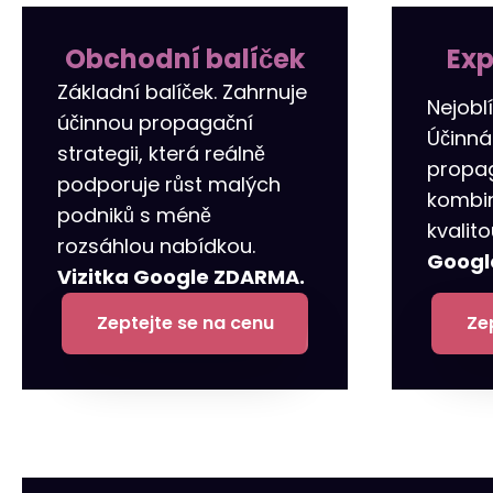
Obchodní balíček
Exp
Základní balíček. Zahrnuje
Nejoblí
účinnou propagační
Účinná
strategii, která reálně
propa
podporuje růst malých
kombin
podniků s méně
kvalit
rozsáhlou nabídkou.
Googl
Vizitka Google ZDARMA.
Zeptejte se na cenu
Ze