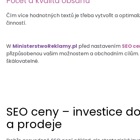
Počet a kvalita obsahu
Čím více hodnotných textů je třeba vytvořit a optimaliz
činností.
W
MinisterstwoReklamy.pl
před nastavením
SEO c
přizpůsobenou vašim možnostem a obchodním cílům. Be
škálovatelné.
SEO ceny – investice do
a prodeje