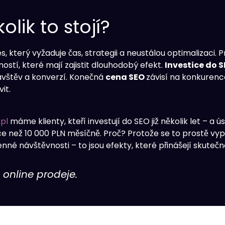
lik to stojí?
 který vyžaduje čas, strategii a neustálou optimalizaci. 
ostí, které mají zajistit dlouhodobý efekt.
Investice do 
návštěv a konverzí. Konečná
cena SEO
závisí na konkurenc
it.
pl
máme klienty, kteří investují do SEO již několik let – 
íce než 10 000 PLN měsíčně. Proč? Protože se to prostě vyp
nné návštěvnosti – to jsou efekty, které přinášejí skutečn
d
online prodeje.