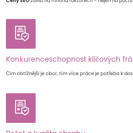
Ceny SEO
závisí na mnoha faktorech – nejen na počtu fr
Konkurenceschopnost klíčových frá
Čím obtížnější je obor, tím více práce je potřeba k dos