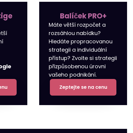
tige
Balíček PRO+
–
Máte větší rozpočet a
tší
rozsáhlou nabídku?
ní
Hledáte propracovanou
strategii a individuální
přístup? Zvolte si strategii
ogle
přizpůsobenou úrovni
vašeho podnikání.
enu
Zeptejte se na cenu