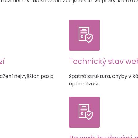
ází nebo velikosti webu. Zde jsou klíčové prvky, které ovl
zí
Technický stav we
ažení nejvyšších pozic.
špatná struktura, chyby v 
optimalizaci.