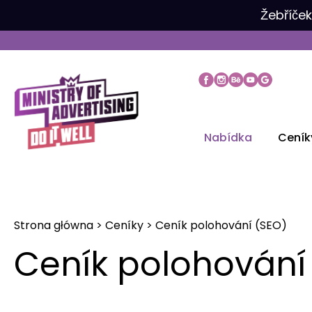
Přeskočit
Žebříče
na
obsah
Nabídka
Ceník
Strona główna
>
Ceníky
>
Ceník polohování (SEO)
Ceník polohování