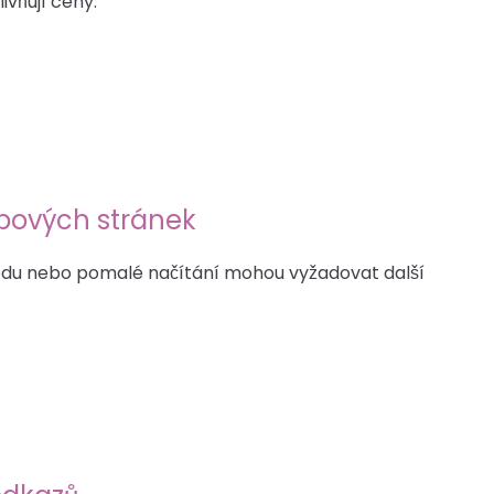
ivňují ceny:
bových stránek
kódu nebo pomalé načítání mohou vyžadovat další