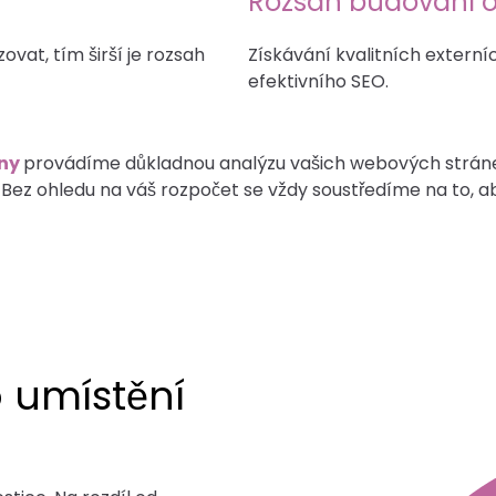
Rozsah budování 
ovat, tím širší je rozsah
Získávání kvalitních externí
efektivního SEO.
eny
provádíme důkladnou analýzu vašich webových stránek
z ohledu na váš rozpočet se vždy soustředíme na to, aby
 umístění