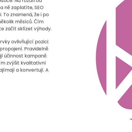
tice. Na rozdíl od
a ně zaplatíte, SEO
. To znamená, že i po
 několik měsíců. Čím
e začít sklízet výhody.
y ovlivňující pozici:
propojení. Pravidelně
jí účinnost kampaně.
m zvýšit kvalitativní
jímají a konvertují. A