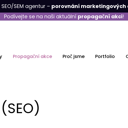
k SEO/SEM agentur –
porovnání marketingových 
Podívejte se na naši aktuální
propagační akci
!
y
Propagační akce
Proč jsme
Portfolio
 (SEO)