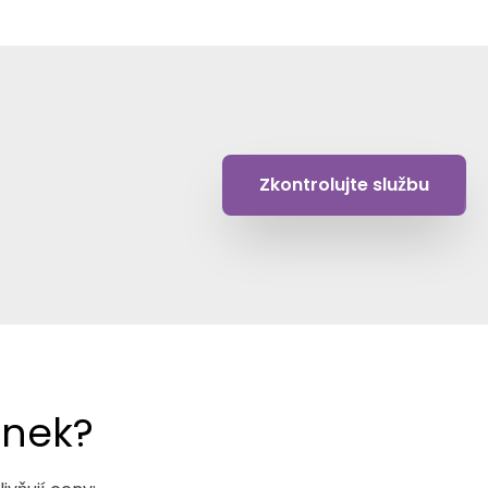
Zkontrolujte službu
ánek?