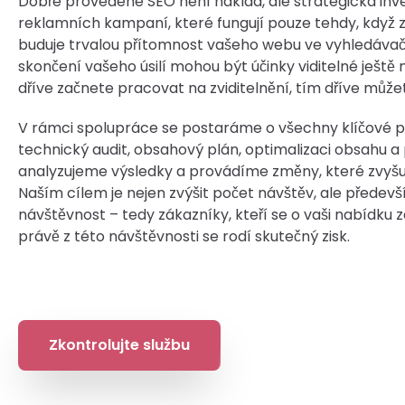
Dobře provedené SEO není náklad, ale strategická inves
reklamních kampaní, které fungují pouze tehdy, když z
buduje trvalou přítomnost vašeho webu ve vyhledávači
skončení vašeho úsilí mohou být účinky viditelné ještě
dříve začnete pracovat na zviditelnění, tím dříve můžet
V rámci spolupráce se postaráme o všechny klíčové prvk
technický audit, obsahový plán, optimalizaci obsahu a 
analyzujeme výsledky a provádíme změny, které zvyšu
Naším cílem je nejen zvýšit počet návštěv, ale předevší
návštěvnost – tedy zákazníky, kteří se o vaši nabídku za
právě z této návštěvnosti se rodí skutečný zisk.
Zkontrolujte službu