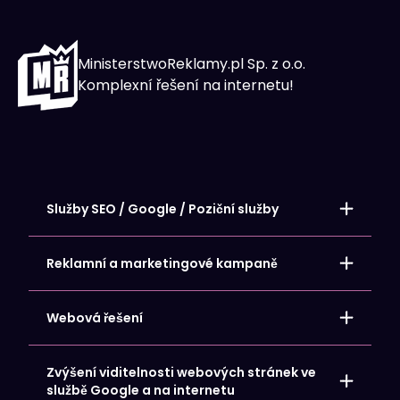
MinisterstwoReklamy.pl Sp. z o.o.
Komplexní řešení na internetu!
Služby SEO / Google / Poziční služby
Místní umístění – stránky SEO
Umístění internetových obchodů
Reklamní a marketingové kampaně
Umístění webových stránek
Umístění vizitky Google My Business Card
Google Ads – Reklamní kampaně
Reklamy na Facebooku a Meta
Webová řešení
Reklamy Microsoft Bing
Reklamy na LinkedIn
Obsahový marketing – Tvorba obsahu
Hosting a domény
Zvýšení viditelnosti webových stránek ve
Internetový obchod pro vás
službě Google a na internetu