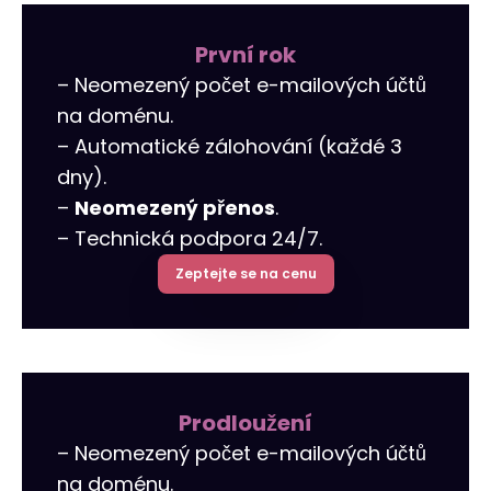
Překlady webových stránek a
Budování odkazů
Reklamy na LinkedIn
Reklamní oblečení
obchodů
První rok
– Neomezený počet e-mailových účtů
r tools
Vizitky NAP
Allegro Ads
Internetový obchod pro vás
na doménu.
Audyt SEO
Práce se sociálními médii
Správa serveru
– Automatické zálohování (každé 3
dny).
Optymalizacja SEO
Remarketing
–
Neomezený přenos
.
– Technická podpora 24/7.
Zeptejte se na cenu
Prodloužení
– Neomezený počet e-mailových účtů
na doménu.