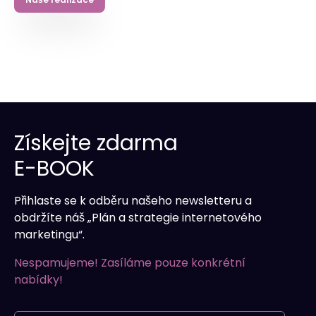
abychom zajistili nepřetržitý provoz bez
ohledu na denní dobu nebo roční období.
Získejte zdarma
E-BOOK
Přihlaste se k odběru našeho newsletteru a
obdržíte náš „Plán a strategie internetového
marketingu“.
Nespamujeme! Zasíláme pouze konkrétní
nabídky!