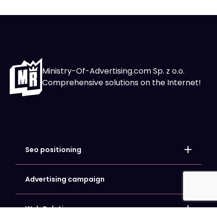
Ministry-Of-Advertising.com Sp. z o.o.
Comprehensive solutions on the Internet!
Seo positioning
Local positioning
Store positioning
Advertising campaign
Website SEO Optimization
Google Ads
Google My Business Card Positioning
Facebook and Meta Ads
Web Solutions
Microsoft Bing Ads