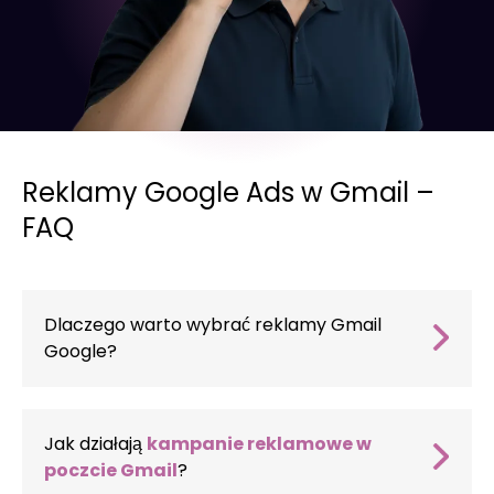
Reklamy Google Ads w Gmail –
FAQ
Dlaczego warto wybrać reklamy Gmail
Google?
Reklamy Gmail Google
to forma reklamy,
która idealnie sprawdza się zarówno w
działaniach sprzedażowych, jak i w budowaniu
Jak działają
kampanie reklamowe w
świadomości marki. Twoje kreacje pojawiają się
poczcie Gmail
?
w skrzynkach odbiorczych użytkowników w