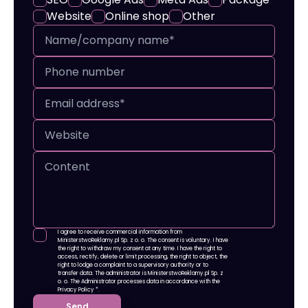
Website
Online shop
Other
I agree to receive commercial information from
MinisterstwoReklamy.pl Sp. z o. o. The consent is voluntary. I have
the right to withdraw my consent at any time. I have the right to
access, rectify, delete or limit processing, the right to object, the
right to lodge a complaint to a supervisory authority or to
transfer data. The administrator is MinisterstwoReklamy.pl Sp. z
o. o. The Administrator processes data in accordance with
the
Privacy Policy
*.
Send