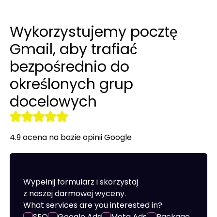
Audyt SEO
LinkedIn Ads
Site translation
Promotional clothing
Wykorzystujemy pocztę
r tools
Optymalizacja SEO
Remarketing
Creating online stores
Gmail, aby trafiać
bezpośrednio do
określonych grup
docelowych
4.9 ocena na bazie opinii Google
Wypełnij formularz i skorzystaj
z naszej darmowej wyceny.
What services are you interested in?
SEO
Google Ads
Meta Ads
Package