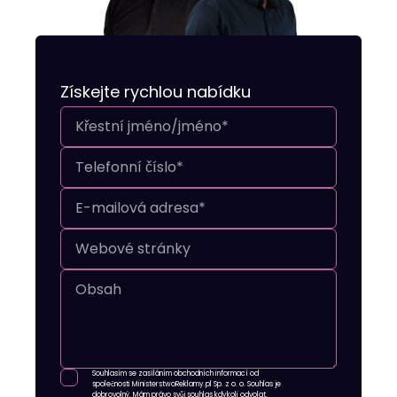
Získejte rychlou nabídku
Souhlasím se zasíláním obchodních informací od
společnosti MinisterstwoReklamy.pl Sp. z o. o. Souhlas je
dobrovolný. Mám právo svůj souhlas kdykoli odvolat.