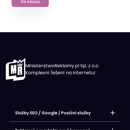
Viz názory
MinisterstwoReklamy.pl Sp. z o.o.
Komplexní řešení na internetu!
Služby SEO / Google / Poziční služby
Místní umístění – stránky SEO
Umístění internetových obchodů