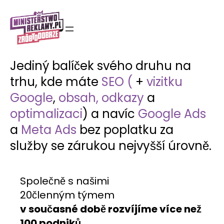
Přeskočit
na
obsah
Jediný balíček svého druhu na
trhu, kde máte
SEO (
+
vizitku
Google
,
obsah, odkazy
a
optimalizaci
) a navíc
Google Ads
a
Meta Ads
bez poplatku za
služby se zárukou nejvyšší úrovně.
Společně s našimi
20členným týmem
v současné době rozvíjíme více než
100 podniků
.