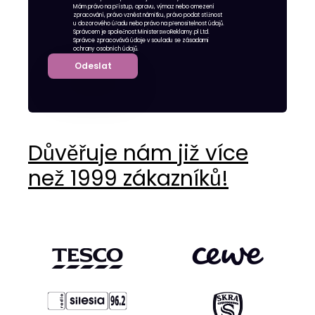
Mám právo na přístup, opravu, výmaz nebo omezení
zpracování, právo vznést námitku, právo podat stížnost
u dozorového úřadu nebo právo na přenositelnost údajů.
Správcem je společnost MinisterswoReklamy.pl Ltd.
Správce zpracovává údaje v souladu se zásadami
ochrany osobních údajů.
Odeslat
Důvěřuje nám již více
než 1999 zákazníků!